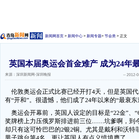
新闻网首页
>
新闻中心
>
新闻专题
>
节会类
> 正文
英国本届奥运会首金难产 成为24年
来源：深圳新闻网-深圳晚报
--
2012-0
伦敦奥运会正式比赛已经开打4天，但是英国代
有“开和”。很遗憾，他们成了24年以来的“最衰东
奥运会开幕前，英国人设定的目标是“22金”、“6
奖牌榜上力压俄罗斯排进前三位……坑爹啊，到
却只有这可怜巴巴的2银2铜。尤其是戴利和沃特
男子跳台第4名，更让英国人有点义愤填膺了。