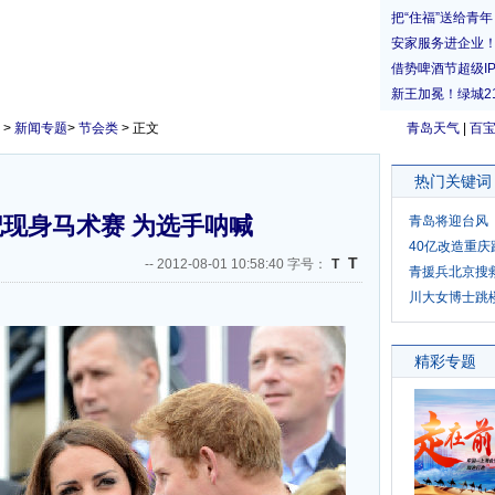
>
新闻专题
>
节会类
> 正文
青岛天气
|
百
热门关键词
现身马术赛 为选手呐喊
青岛将迎台风
40亿改造重庆
T
--
2012-08-01 10:58:40 字号：
T
青援兵北京搜
川大女博士跳