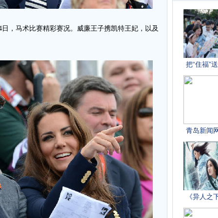
运会第4日，马术比赛精彩赛况。威廉王子携凯特王妃，以及