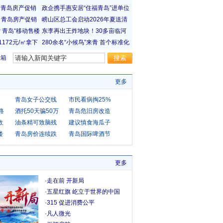
宝箱
更多
青岛女子公交线
市民看病掏25%
路
酒托50天骗50万
青岛危旧房改造
救
油条精可致脑残
建议慎食海瓜子
楼
青岛房价连续跌
青岛国际啤酒节