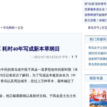
>
半岛网闻
> 正文
青岛天气
|
百
热门关键词
 耗时40年写成新本草纲目
青岛女子公交
酒托50天骗5
T
--
2012-07-30 13:23:15 字号：
T
油条精可致脑
青岛房价连续
1味中药的青岛老中医于凤金一直梦想创作的新时期《本
29日记者采访了解到，为了写成这本被其命名为《中
了青岛以及周边城市，尝过上万种草木，最终确定了
凤金，他正戴着眼镜认真校对文稿。于凤金是土生土长