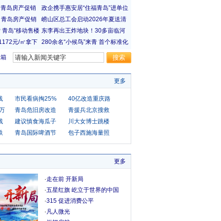
宝箱
更多
线
市民看病掏25%
40亿改造重庆路
0万
青岛危旧房改造
青援兵北京搜救
残
建议慎食海瓜子
川大女博士跳楼
跌
青岛国际啤酒节
包子西施海量照