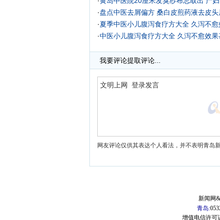
·
黄岛中医院20厘米发臭纱布忘取出 产
·
盘点中医去屑偏方 桑白皮煎药液去皮头
·
夏季中医小儿腹泻食疗方大全 久泻不愈
·
中医小儿腹泻食疗方大全 久泻不愈效果
·
我要评论
提取评论...
网友评论仅供其表达个人看法，并不表明青岛