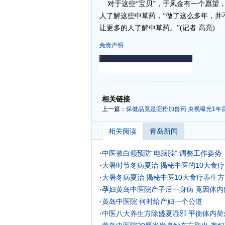
对于这些“宝贝”，于凤金有一个愿望
人了解这些中草药，“做了这么多年，并
让更多的人了解中草药。”(记者 高亮)
免责声明
-
-
相关链接
上一篇：
保健品竟是淀粉加兽药 央视曝光1年
相关阅读
青岛新闻
·
中医教白领预防“电脑脖” 调整工作姿势
·
大暑时节冬病夏治 揭秘中医的10大食
·
大暑冬病夏治 揭秘中医10大食疗养生方
·
孕妇黄岛中医院产子后一身病 竟因体内
·
黄岛中医院 何时给产妇一个公道
·
中医八大养生方除盛夏湿邪 平衡体内荷