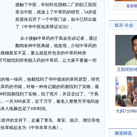
接触了中医，年轻时在国棉二厂的职工医院
里当中医，就迷上了中草药的研究，54岁提
前退休后开了一个中医门诊，如今已经出版
了《中华中医临床辨证论治》。
从小接触中草药的于凤金告诉记者，通过
翻阅各种中医典籍，他发现，介绍中草药的
述模糊甚至不妥，要么就是所包含的中草药种类
尽可能找到所有能入药的中草药，让大家不要被一些
的每一味药，他都找到了书中描述的草药原型，研究
载草药的书籍，对每一种有记载的药都找到了实物，最
一种药我都找到了实物，拍了照片，并且尝过了。”于凤
，一共3000多页，近千万字，被老人整整齐齐地码放
录入电脑也花了6年时间。
在老伴的支持下，走遍了青岛、泰安、临沂、潍坊等地
人给草稿起名为《中华本草大典》。