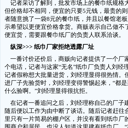
记者采访了解到，批发市场上的餐巾纸规格大
但价格却不相同，便宜的只要5元钱，最贵的则
者随意挑了一袋8元的餐巾纸，并且以餐馆老
示希望以更便宜价格拿货。商贩表示自己做不
便宜货，需要跟餐巾纸厂的负责人联系洽谈。
纵深>>> 纸巾厂家拒绝透露厂址
一番讨价还价后，商贩向记者提供了一个厂
个电话，记者与这家“无名”纸巾厂负责人刘经
记者假称想大批量进货，刘经理显得很热情。
进厂子先验货时，刘经理变得警惕起来，“都是
什么验啊。”刘经理显得很抗拒。
在记者一番追问之后，刘经理称自己的厂子
随后便以工作为由中断了谈话。随后记者赶往
里只有一片简易的棚户区，并没有看到纸巾厂
围商户和居民，也没人知道这里建有纸巾厂，“