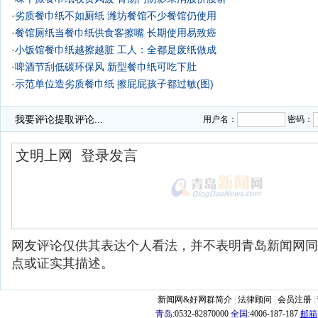
·
劣质餐巾纸不如厕纸 潍坊餐馆不少餐馆仍使用
·
餐馆厕纸当餐巾纸供食客擦嘴 长期使用易致癌
·
小饭馆餐巾纸越擦越脏 工人：全都是废纸做成
·
啤酒节刮低碳环保风 新型餐巾纸可吃下肚
·
示范单位造劣质餐巾纸 擦屁屁孩子都过敏(图)
我要评论
提取评论...
用户名：
密码：
网友评论仅供其表达个人看法，并不表明青岛新闻网同
点或证实其描述。