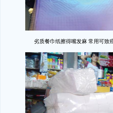
劣质餐巾纸擦得嘴发麻 常用可致