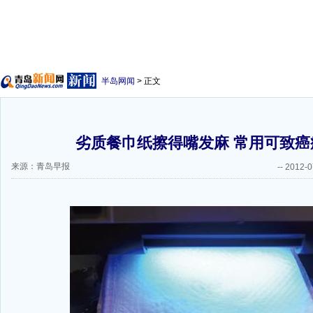
半岛网闻
> 正文
劣质餐巾纸擦得嘴发麻 常用可致癌症
来源：青岛早报
--
2012-0