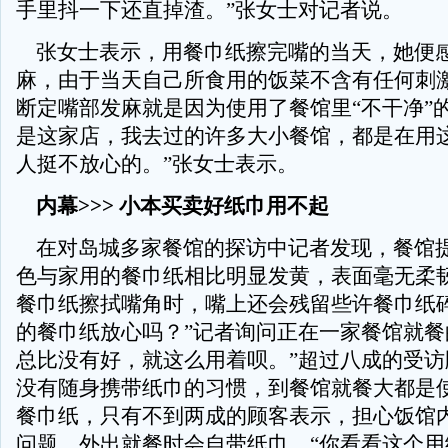
手里抖一下还直掉渣。”张女士对记者说。
张女士表示，用餐巾纸擦完嘴的当天，她便
麻，由于当天自己所食用的饭菜不含有任何刺
断定嘴部发麻就是因为使用了餐馆里“不干净”
是这家店，我去过的许多大小餐馆，都是在用
人挺不放心的。”张女士表示。
内幕>>> 小本买卖好纸巾用不起
在对岛城多家餐馆的探访中记者发现，餐馆
色与家用的餐巾纸相比明显发黄，表面毫无柔
餐巾纸擦拭嘴角时，嘴上还会残留些许餐巾纸碎
的餐巾纸放心吗？”记者询问正在一家餐馆就餐
总比没有好，就这么用着呗。”超过八成的受访
没有随身携带纸巾的习惯，到餐馆就餐大都是
餐巾纸，只有不到两成的顾客表示，担心饭馆
问题，外出就餐时会自带纸巾。“你看看这个用