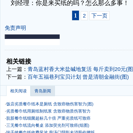
刘经理：你是来买纸的吗？怎么那么多事！
1
2
下一页
免责声明
-
-
相关链接
上一篇：
青岛蓝村香大米盐碱地复活 每斤卖到20元(图
下一篇：
百年五福巷列宝贝计划 曾是清朝金融街(图)
相关阅读
青岛新闻
·
饭店劣质餐巾纸本是厕纸 含致癌物伤害智力(图)
·
劣质餐巾纸用厕纸制纸浆 含致癌物质伤害智力
·
肮脏餐巾纸细菌超标几十倍 严重劣质纸可致癌
·
三无餐巾纸流向餐桌 添加荧光剂可致癌(组图)
·
味千掀餐巾纸收费风波 骨汤门阴影未消股价腰斩