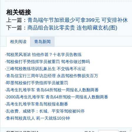
-
-
相关链接
上一篇：
青岛端午节加班最少可拿399元 可安排补休
下一篇：
商品组合装比零卖贵 连包暗藏玄机(图)
相关阅读
青岛新闻
·
驾校黑风渐浓 怕他作甚？十名学员告教练
·
驾校偷打手势指挥学员被重罚 驾考你做过弊吗
·
三峰驾校教练培训乱象丛生 不交钱考不出证
·
青岛信宝行三周年访总经理
永昌驾校作弊损失百万
·
即墨驾校偷打手势指挥学员被重罚
·
高考生扎堆学车 青岛64所驾校一周报名人数翻两番
·
2000高考生扎堆学车 青岛64所驾校一周报名人数翻两番
·
高考生扎堆学车青岛驾校报名翻番
·
乱收费、咸猪手：长城、平安等驾校被叫停
·
鲁科驾校真坑人 耗一天就练10分钟