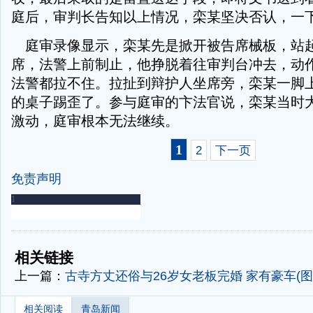
庭后，审判长告知以上情况，栾某坚决否认，一
庭审录像显示，栾某先是掀开被告席械板，站
席，法警上前制止，他挣脱着往审判台冲去，动
法警都拉不住。拉扯到辩护人坐席旁，栾某一脚
的桌子踢歪了。参与庭审的卞法官说，栾某当时
激动，庭审根本无法继续。
1
2
下一页
免责声明
-
-
相关链接
上一篇：
古寺方丈还俗与26岁女老板完婚 家有豪车(图
相关阅读
青岛新闻