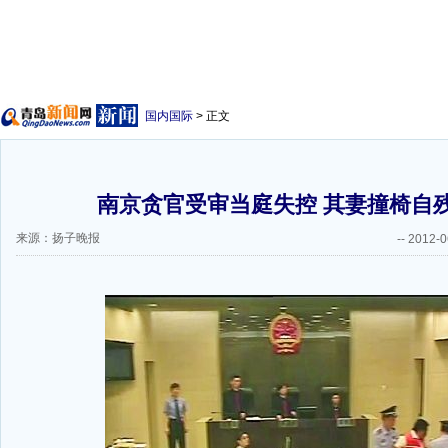
国内国际
> 正文
南京贪官受审当庭失控 其妻撞椅自残
来源：扬子晚报
--
2012-0