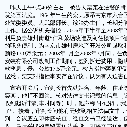
昨天上午9点40分左右，被告人栾某在法警的
院第五法庭。1964年出生的栾某原系南京市六合
处党委委员、人武部部长、综治办主任，长期分
工作。据公诉机关指控，2006年下半年至2008
利用负责雄州街道“仁和菜场改造及商住楼项目”
的职务便利，为南京市雄州房地产开发公司谋取
贿赂13.9万余元；2003年1月至2008年3月间，
安装有限公司改制工作期间，虚列拆迁费用，隐
款孳息，侵占公款17.5万余元。检方指控栾某犯
据悉，栾某对指控事实存在异议，认为有人迫害
宣布开庭后，审判长首先就姓名、年龄、住址
栾某，他拒不回答。核对法律文书记载的信息（
收到起诉书副本时间等）时，他声称“不记得，我
了”。接着，审判长问他有无收到相关法律文书，
到。合议庭立即休庭核查，经查文书已经送达，
收，最后采取的是留置送达手段，即将文书送到