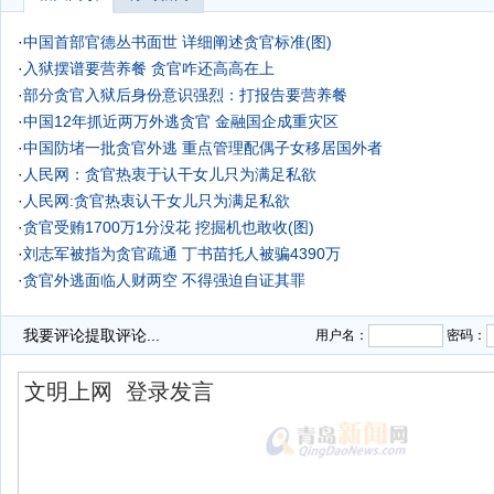
·
中国首部官德丛书面世 详细阐述贪官标准(图)
·
入狱摆谱要营养餐 贪官咋还高高在上
·
部分贪官入狱后身份意识强烈：打报告要营养餐
·
中国12年抓近两万外逃贪官 金融国企成重灾区
·
中国防堵一批贪官外逃 重点管理配偶子女移居国外者
·
人民网：贪官热衷于认干女儿只为满足私欲
·
人民网:贪官热衷认干女儿只为满足私欲
·
贪官受贿1700万1分没花 挖掘机也敢收(图)
·
刘志军被指为贪官疏通 丁书苗托人被骗4390万
·
贪官外逃面临人财两空 不得强迫自证其罪
我要评论
提取评论...
用户名：
密码：