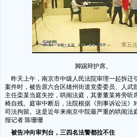
脚踢辩护席。
昨天上午，南京市中级人民法院审理一起拆迁
案件时，被告原六合区雄州街道党委委员、人武
主任栾某当庭失控，哄闹法庭，其妻董某将旁听
椅自残。庭审中断后，法院根据《刑事诉讼法》对
司法拘留。这是近年来南京中院最严重的哄闹法
报记者 陈珊珊
被告冲向审判台，三四名法警都拉不住