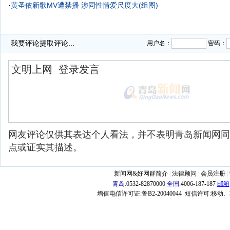
·
黄圣依新歌MV遭禁播 涉同性情爱尺度大(组图)
我要评论
提取评论...
用户名：
密码：
网友评论仅供其表达个人看法，并不表明青岛新闻网同
点或证实其描述。