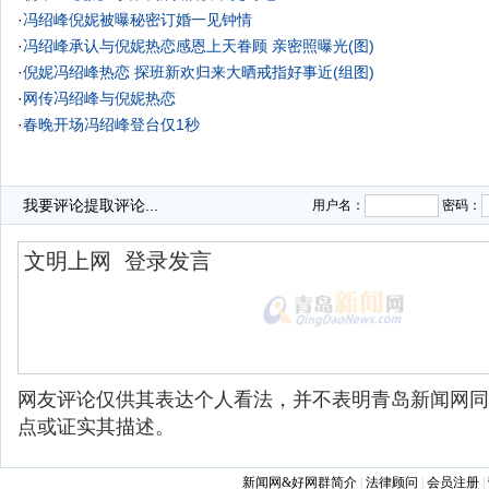
·
冯绍峰倪妮被曝秘密订婚一见钟情
·
冯绍峰承认与倪妮热恋感恩上天眷顾 亲密照曝光(图)
·
倪妮冯绍峰热恋 探班新欢归来大晒戒指好事近(组图)
·
网传冯绍峰与倪妮热恋
·
春晚开场冯绍峰登台仅1秒
我要评论
提取评论...
用户名：
密码：
网友评论仅供其表达个人看法，并不表明青岛新闻网同
点或证实其描述。