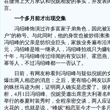
在微博上大方承认和倪妮相爱的事实，并发表
言。
一个多月前才出现交集
冯绍峰饰演过许多富家子弟角色，因此被冠
户”的称号。与此同时，他的身世也被炒得沸沸
冯绍峰的父亲是纺织业巨头，家族业务遍布沿海
元，冯绍峰是唯一继承人，冯绍峰拍戏只为赚
十年，与冯绍峰传过绯闻的有安以轩、霍思燕
幂等人，不过冯绍峰都一一否认了。
日前，有网友称看到冯绍峰与疑似倪妮的女
爆出两人相恋的消息；之后，更有细心网友以
的蛛丝马迹为例，证明两人确实是恋爱了。据
析，4月1日冯绍峰、倪妮受邀出席意大利著名
举行的春夏时装秀时，全程亲密交谈，两人应
火花的，也就是说，“峰妮”相恋至今才一个多