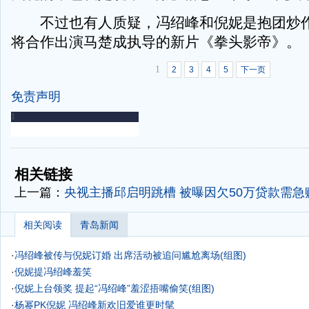
不过也有人质疑，冯绍峰和倪妮是抱团炒作
将合作出演马楚成执导的新片《拳头影帝》。
1
2
3
4
5
下一页
免责声明
-
-
相关链接
上一篇：
央视主播邱启明跳槽 被曝因欠50万贷款需急赚
相关阅读
青岛新闻
·
冯绍峰被传与倪妮订婚 出席活动被追问尴尬离场(组图)
·
倪妮提冯绍峰羞笑
·
倪妮上台领奖 提起“冯绍峰”羞涩捂嘴偷笑(组图)
·
杨幂PK倪妮 冯绍峰新欢旧爱谁更时髦