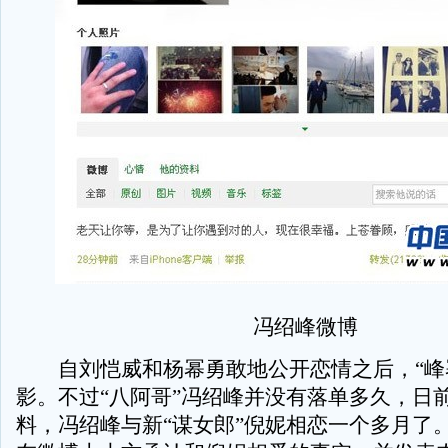
冯绍峰微博
自刘恺威和杨幂勇敢地公开恋情之后，“峰
影。不过“八阿哥”冯绍峰并没有落单多久，日
料，冯绍峰与新“谋女郎”倪妮相恋一个多月了