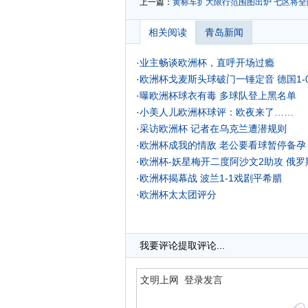
上一篇：
黄标车扩大限行范围图出炉 七区将全限
相关阅读
青岛新闻
·
业主畅谈欧洲杯，直呼开场过瘾
·
欧洲杯戈麦斯头球破门一锤定音 德国1-
·
曝欧洲杯球衣有毒 多球队登上黑名单
·
小美人儿欧洲杯球评：欧夜来了……
·
采访欧洲杯 记者在乌克兰遭潜规则
·
欧洲杯成我的情敌 老公要看球暂停备孕
·
欧洲杯-妖星梅开二度阿沙文2助攻 俄罗斯
·
欧洲杯揭幕战 波兰1-1戏剧平希腊
·
欧洲杯太太团评分
我要评论
提取评论...