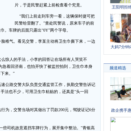
片，于是民警赶紧上前检查看个究竟。
“我们上前走到车旁一看，这辆保时捷可把
民警给雷翻了。”查处民警说，原来车子的前
巾。车牌的后面只露出“0Y”两个字母。
一脸稚气。看见交警，李某主动将卫生巾撕下来，一边
么惊人的手法，小李的回答让在场所有人哭笑不
为急着回济南，也怕开快了被监控拍到，卫生巾本身
下来。”
速公路交警大队负责交通监管工作，执勤交警告诉记
手法也不少，可用卫生巾粘贴的，还真是“头一回
为，交警当场对其做出了罚款200元，驾驶证记6分
一些司机故意遮挡车牌行为，展开集中整治。”青银高