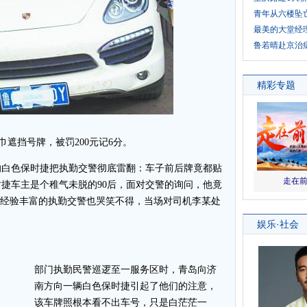
青年从六楼坠
最美的大堂经
鲁若晴赴京治
巾遮挡号牌，被罚200元记6分。
的白色保时捷把执勤交警彻底雷翻：车子前后牌竟都贴
捷车主是个稚气未脱的90后，面对交警的询问，他竟
勤经验丰富的执勤交警也哭笑不得，当场对司机李某处
部门执勤民警巡逻至一服务区时，青岛向济
南方向一辆白色保时捷引起了他们的注意，
该车牌照根本看不出车号，只是白茫茫一