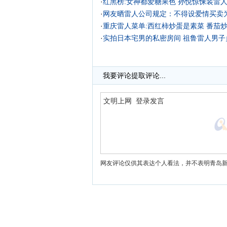
·
红黑榜:女神都爱糖果色 孙悦惊悚装雷人
·
网友晒雷人公司规定：不得设爱情买卖
·
重庆雷人菜单:西红柿炒蛋是素菜 番茄
·
实拍日本宅男的私密房间
祖鲁雷人男子
我要评论
提取评论...
网友评论仅供其表达个人看法，并不表明青岛