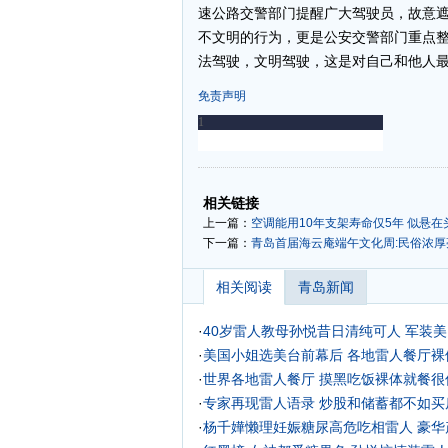
速公路交警部门提醒广大驾驶员，故意
不文明的行为，更是公安交警部门重点
法驾驶，文明驾驶，这是对自己和他人
免责声明
-
-
相关链接
上一篇：
空调能用10年支架寿命仅5年 似悬在
下一篇：
青岛首届海云庵端午文化周:民俗浓厚
相关阅读
青岛新闻
·
40岁雷人教母孙悦昔日清纯可人 军装美
·
美国小姐选美台前幕后
各地雷人餐厅裸
·
世界各地雷人餐厅 摸黑吃饭裸体就餐很
·
专家再现雷人语录 炒股和储蓄都不如买
·
杨千嬅懒理妊娠糖尿高危吃相雷人 豪华产