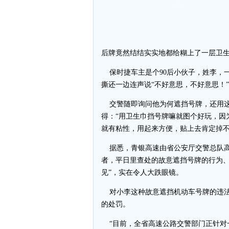
后牌竟然结结实实地都给糊上了一层卫生
保时捷车主是个90后小伙子，姓李，
撕还一边连声说“不好意思，不好意思！”
交警随即询问他为何遮挡号牌，还用这
得：“用卫生巾挡号牌嘛就图个好玩，因
就有粘性，用起来方便，贴上去肯定掉不
据悉，青银高速由省公安厅交警总队高
者，平日里查处的故意遮挡号牌的行为、
见”，实在令人大跌眼镜。
对小李这种故意遮挡机动车号牌的违法行
的处罚。
“目前，全省高速公路交警部门正针对