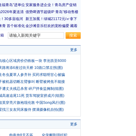
宝箱
更多
岛核心区域房价仍铁板一块 李沧跌至6000
庆路将添6座过街天桥 10路口禁左拐(图)
生冬虫夏草人参齐补 买药求聪明甘心被骗
子被机器切断左臂惨叫 断臂被烤焦不能接
子遭丈夫残忍杀害 碎尸拌食盐腌制(组图)
城高速追尾11死 货车驾驶室挤成片(组图)
祖英穿亮片旗袍现伦敦 中国Song风行(图)
星找三女友同床服侍 摆满摄像机自拍(图)
更多
桥
肉串放8天不坏
化学阉割强奸犯