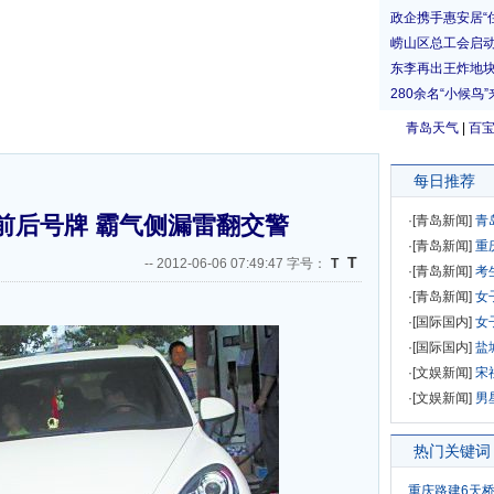
青岛天气
|
百
每日推荐
前后号牌 霸气侧漏雷翻交警
·[
青岛新闻
]
青
·[
青岛新闻
]
重
T
--
2012-06-06 07:49:47 字号：
T
·[
青岛新闻
]
考
·[
青岛新闻
]
女
·[
国际国内
]
女
·[
国际国内
]
盐
·[
文娱新闻
]
宋
·[
文娱新闻
]
男
热门关键词
重庆路建6天