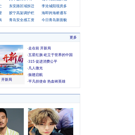
亡
东安路区域拆迁
李沧城阳现房多
理
胶宁高架调护栏
海即跨海桥通车
病
青岛安全感工资
今日青岛新面貌