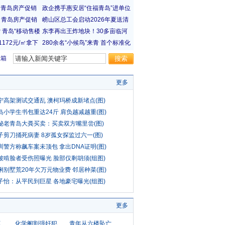
宝箱
更多
宁高架测试交通乱 澳柯玛桥成新堵点(图)
岛小学生书包重达24斤 肩负越减越重(图)
秘老青岛大粪买卖：买卖双方嘴里尝(图)
子剪刀捅死病妻 8岁孤女探监过六一(图)
圳警方称飙车案未顶包 拿出DNA证明(图)
被啃脸者受伤照曝光 脸部仅剩胡须(组图)
俐别墅荒20年欠万元物业费 邻居种菜(图)
子怡：从平民到巨星 各地豪宅曝光(组图)
更多
坏
化学阉割强奸犯
青年从六楼坠亡