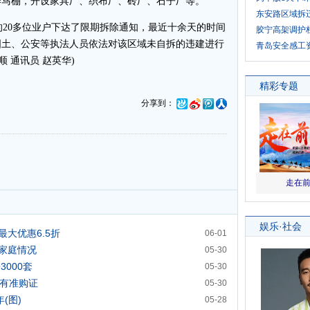
养马棚，开设家具厂、织布厂、砖厂、石子厂等。
东安路区域拆
20多位业户下达了限期拆除通知，最近十余天的时间
胶宁高架调护
国土、公安等执法人员依法对该区域未自拆的违建进行
青岛安全感工
 通讯员 赵英华)
分享到：
最大优惠6.5折
06-01
家庭情况
05-30
3000套
05-30
持有准购证
05-30
(图)
05-28