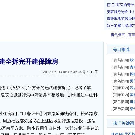
青岛天气
|
百
每日推荐
建全拆完开建保障房
·[
青岛新闻
]
胶
·[
青岛新闻
]
青
T
--
2012-06-03 08:06:46 字号：
T
·[
青岛新闻
]
揭
·[
青岛新闻
]
男
面积达3.5万平方米的违法建筑拆完。记者了解
·[
国际国内
]
深
的建筑垃圾进行集中清运并平整场地，加快推进午山科
·[
国际国内
]
美
·[
娱乐新闻
]
巩
·[
娱乐新闻
]
章
性住房项目”用地位于辽阳东路延伸线南侧、松岭路东
年代，周边社区部分居民在上述区域进行违法建设，违法
热门关键词
15万余平方米。除少数用作自住外，大部分业主将建筑
肉串放8天不