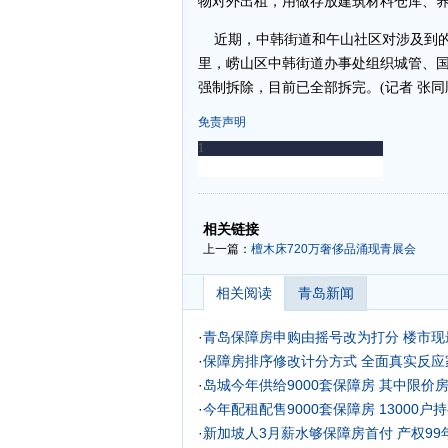
物对外出租，用做存放建筑材料仓库、
近期，中韩街道和午山社区对涉及到的
里，崂山区中韩街道办事处组织城管、
强制拆除，目前已全部拆完。(记者 张同顺
免责声明
-
-
相关链接
上一篇：
檀木床720万奢侈品涌现青展会
相关阅读
青岛新闻
·
青岛保障房申购由摇号改为打分
楼市现
·
保障房排序修改计分方式 全面真实反应
·
岛城今年供给9000套保障房 其中限价房
·
今年配租配售9000套保障房 13000户
·
新加坡人3月薪水够保障房首付 产权99年