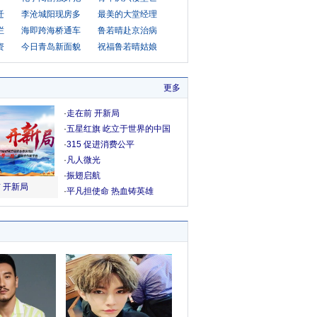
迁
李沧城阳现房多
最美的大堂经理
栏
海即跨海桥通车
鲁若晴赴京治病
资
今日青岛新面貌
祝福鲁若晴姑娘