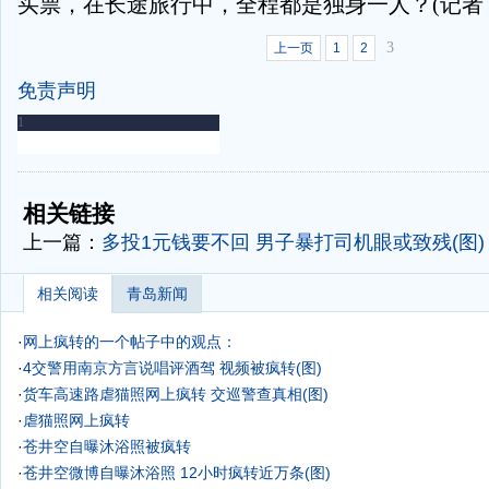
买票，在长途旅行中，全程都是独身一人？(记者 
3
上一页
1
2
免责声明
-
-
相关链接
上一篇：
多投1元钱要不回 男子暴打司机眼或致残(图)
相关阅读
青岛新闻
·
网上疯转的一个帖子中的观点：
·
4交警用南京方言说唱评酒驾 视频被疯转(图)
·
货车高速路虐猫照网上疯转 交巡警查真相(图)
·
虐猫照网上疯转
·
苍井空自曝沐浴照被疯转
·
苍井空微博自曝沐浴照 12小时疯转近万条(图)