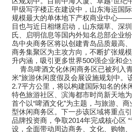
区规划中。目前中海大厦、卓越·世纪中
甲级写字楼正在建设中，山东海运国际
规模最大的单体地下产权商业中心——
目也与近日相继启动，山东烟草、深圳
氏、启明信息等国内外知名总部企业纷
岛中央商务区将以创建青岛品质最高、
商务集聚区为主攻方向，不断扩张规模
升内涵，吸引更多世界500强企业和企
青岛啤酒文化休闲商务区已被列入青
米”旅游休闲度假及会展设施规划中。
2.7平方公里，将以构建国际知名的休
特色旅游社区、滨海都市时尚新天地为
首个以“啤酒文化”为主题，与旅游、
型休闲商务区。下一步该区域将重点引
品牌投资商，争取2014年完成核心区 
设，全面带动周边商务、文化、购物、