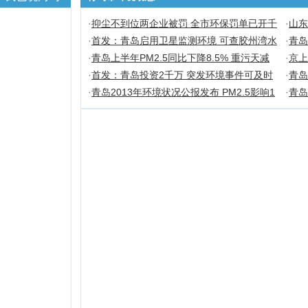
·
抑尘不到位两企业被罚 全市环保罚单已开千
·
山东
万元
·
首发：青岛启用卫星监测环境 可查胶州湾水
·
青岛
质
·
青岛上半年PM2.5同比下降8.5% 重污天减
·
京上
少10天
病
·
首发：青岛投资2千万 突发环境事件可及时
·
青岛
应对
·
青岛2013年环境状况公报发布 PM2.5影响1
·
青岛
92天