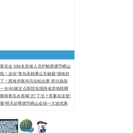
客安全 596名安保人员护航啤酒节崂山
啦！这份“青岛高校乘公车秘籍”请收好
了！西海岸夜间马拉松比赛 部分路段
一步!65家定点医院实现跨省异地联网
降雨青岛水库喝“恣”了没？答案在这里!
看!明天起啤酒节崂山会场一大波优惠