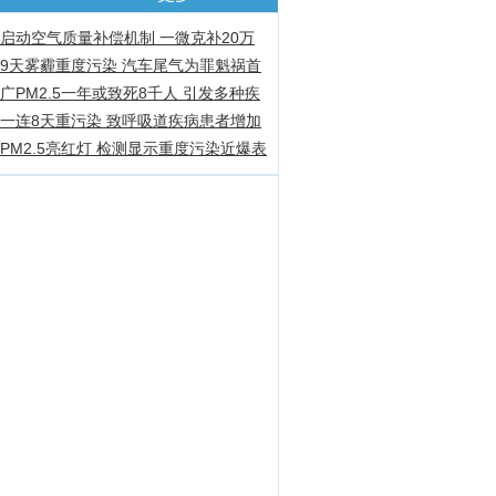
启动空气质量补偿机制 一微克补20万
9天雾霾重度污染 汽车尾气为罪魁祸首
广PM2.5一年或致死8千人 引发多种疾
一连8天重污染 致呼吸道疾病患者增加
PM2.5亮红灯 检测显示重度污染近爆表