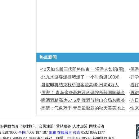
热点新闻
·
40天加长版三伏即将结束 一浴游人如织(图)
·
保游
会场
·
北九水游客爆棚堵爆了 一小时前进100米
·
开学
(图)
·
暑假即将结束栈桥迎客流高峰 日均4万人
·
看好
(图)
封闭
·
厉害了 青岛这些高校及科研院所获国家基金
·
再进
资助
结算
·
啤酒酒精高达67.5度 啤酒节崂山会场名啤荟
·
连日
萃
·
高清：气象万千 青岛最惬意的秋天美美地上
·
快来
线
来袭