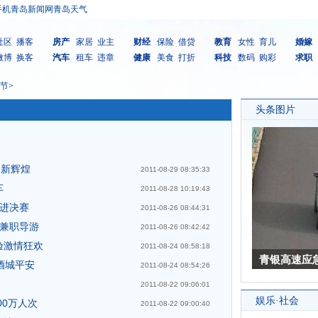
手机青岛新闻网
青岛天气
社区
播客
房产
家居
业主
财经
保险
借贷
教育
女性
育儿
婚嫁
微博
换客
汽车
租车
违章
健康
美食
打折
科技
数码
购彩
求职
节
>
创新辉煌
2011-08-29 08:35:33
车
2011-08-28 10:19:43
功进决赛
2011-08-26 08:44:31
车兼职导游
2011-08-26 08:42:42
验激情狂欢
2011-08-24 08:58:18
酒城平安
2011-08-24 08:54:26
2011-08-22 09:06:01
00万人次
2011-08-22 09:00:40