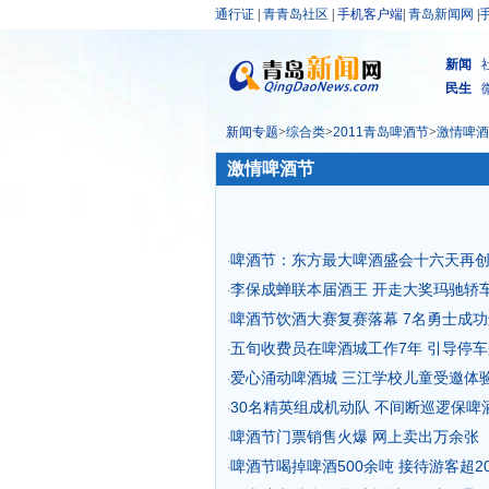
通行证
|
青青岛社区
|
手机客户端
|
青岛新闻网
|
新闻
民生
新闻专题
>
综合类
>
2011青岛啤酒节
>
激情啤酒
激情啤酒节
啤酒节：东方最大啤酒盛会十六天再
·
李保成蝉联本届酒王 开走大奖玛驰轿
·
啤酒节饮酒大赛复赛落幕 7名勇士成
·
五旬收费员在啤酒城工作7年 引导停
·
爱心涌动啤酒城 三江学校儿童受邀体
·
30名精英组成机动队 不间断巡逻保啤
·
啤酒节门票销售火爆 网上卖出万余张
·
啤酒节喝掉啤酒500余吨 接待游客超2
·