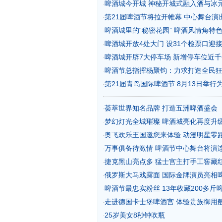
啤酒城今开城 神秘开城式融入酒与冰
·
第21届啤酒节将拉开帷幕 中心舞台演
·
啤酒城里的“秘密花园” 啤酒风情角特
·
啤酒城开放4处大门 设31个检票口迎
·
啤酒城开辟7大停车场 新增停车位近千
·
啤酒节总指挥杨聚钧：力求打造全民
·
第21届青岛国际啤酒节 8月13日举行为
·
荟萃世界知名品牌 打造五洲啤酒盛会
·
梦幻灯光全城璀璨 啤酒城亮化再度升
·
奥飞欢乐王国邀您来体验 动漫明星零
·
万事俱备待激情 啤酒节中心舞台将演
·
捷克黑山亮点多 猛士宫主打手工窖藏
·
俄罗斯大马戏露面 国际金牌演员亮相
·
啤酒节最忠实粉丝 13年收藏200多斤
·
走进德国卡士堡啤酒宫 体验贵族御用
·
25岁美女8秒钟吹瓶
·