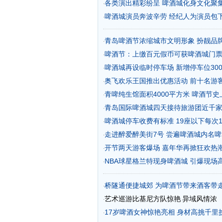
各类演出精彩纷呈 啤酒城化身文化聚
·
啤酒城演员奔波辛劳 经纪人为演员包
·
青岛啤酒节浓缩城市文明形象 扮靓品
·
啤酒节：上缴百元假币可获啤酒城门
·
啤酒城再设临时停车场 新增停车位300
·
奥飞欢乐王国推出优惠活动 前十名游
·
青啤纯生馆面积4000平方米 啤酒节
·
青岛国际啤酒城四天接待旅游团近千
·
啤酒城停车收费有标准 19座以下每次1
·
走进醉爱醉美街7号 尝遍啤酒城内名啤
·
开节两天游客爆场 嘉年华再掀狂欢热
·
NBA球星格兰特现身啤酒城 引爆现场
·
桥隧通便捷城郊 为啤酒节带来酒客带
·
艺术巡游比基尼方队惊艳
异域风情浓
·
17岁啤酒女神惊艳亮相 身材高挑千里
·