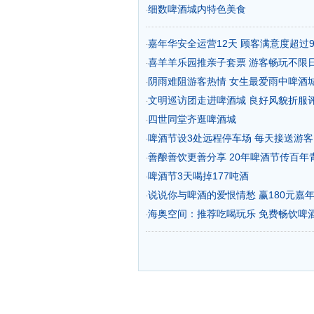
细数啤酒城内特色美食
·
嘉年华安全运营12天 顾客满意度超过99
·
喜羊羊乐园推亲子套票 游客畅玩不限日
·
阴雨难阻游客热情 女生最爱雨中啤酒城
·
文明巡访团走进啤酒城 良好风貌折服评
·
四世同堂齐逛啤酒城
·
啤酒节设3处远程停车场 每天接送游客1
·
善酿善饮更善分享 20年啤酒节传百年
·
啤酒节3天喝掉177吨酒
·
说说你与啤酒的爱恨情愁 赢180元嘉
·
海奥空间：推荐吃喝玩乐 免费畅饮啤
·