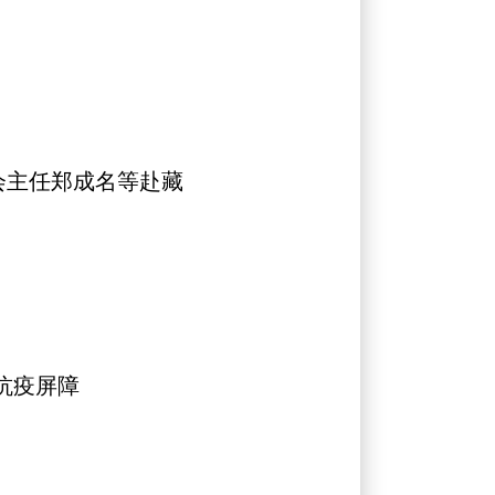
会主任郑成名等赴藏
抗疫屏障