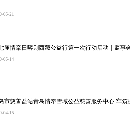
0-05-21
七届情牵日喀则西藏公益行第一次行动启动｜监事
0-05-14
岛市慈善益站青岛情牵雪域公益慈善服务中心:牢筑
0-04-15