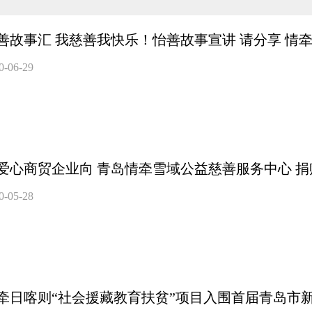
善故事汇 我慈善我快乐！怡善故事宣讲 请分享 情
0-06-29
爱心商贸企业向 青岛情牵雪域公益慈善服务中心 
0-05-28
牵日喀则“社会援藏教育扶贫”项目入围首届青岛市