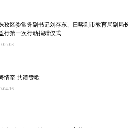
珠孜区委常务副书记刘存东、日喀则市教育局副局
益行第一次行动捐赠仪式
0-05-08
海情牵 共谱赞歌
0-04-16