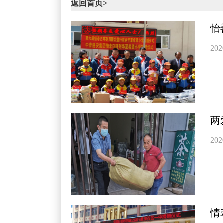
返回首页>
怡
202
两
202
情