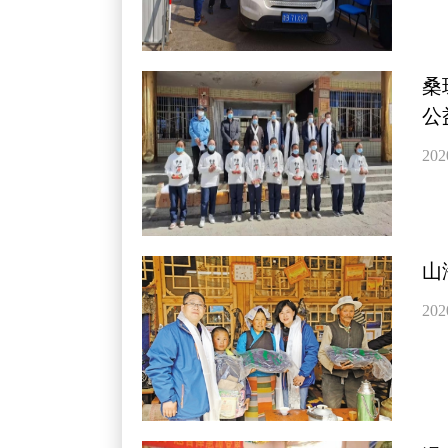
桑
公
202
山
202