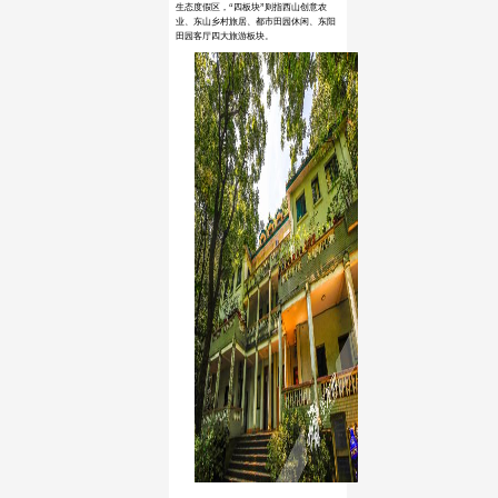
生态度假区，“四板块”则指西山创意农
业、东山乡村旅居、都市田园休闲、东阳
田园客厅四大旅游板块。