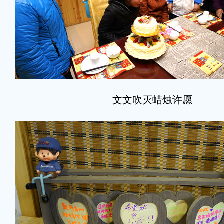
文文吹灭蜡烛许愿