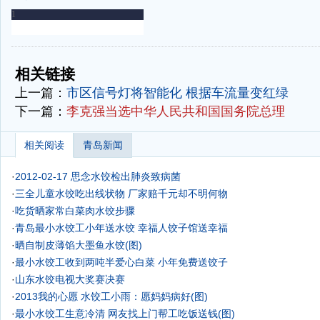
-
-
相关链接
上一篇：
市区信号灯将智能化 根据车流量变红绿
下一篇：
李克强当选中华人民共和国国务院总理
相关阅读
青岛新闻
·
2012-02-17 思念水饺检出肺炎致病菌
·
三全儿童水饺吃出线状物 厂家赔千元却不明何物
·
吃货晒家常白菜肉水饺步骤
·
青岛最小水饺工小年送水饺 幸福人饺子馆送幸福
·
晒自制皮薄馅大墨鱼水饺(图)
·
最小水饺工收到两吨半爱心白菜 小年免费送饺子
·
山东水饺电视大奖赛决赛
·
2013我的心愿 水饺工小雨：愿妈妈病好(图)
·
最小水饺工生意冷清
网友找上门帮工吃饭送钱(图)