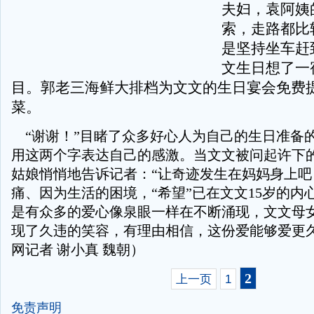
夫妇，袁阿姨
索，走路都比
是坚持坐车赶
文生日想了一
目。郭老三海鲜大排档为文文的生日宴会免费
菜。
“谢谢！”目睹了众多好心人为自己的生日准备
用这两个字表达自己的感激。当文文被问起许下
姑娘悄悄地告诉记者：“让奇迹发生在妈妈身上吧
痛、因为生活的困境，“希望”已在文文15岁的内
是有众多的爱心像泉眼一样在不断涌现，文文母
现了久违的笑容，有理由相信，这份爱能够爱更
网记者 谢小真 魏朝）
2
上一页
1
免责声明