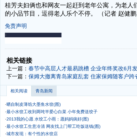
桂芳夫妇俩也和网友一起赶到老年公寓，为老人
的小品节目，逗得老人乐个不停。 （记者 赵健鹏
免责声明
-
-
相关链接
上一篇：
春节中高层人才最易跳槽 企业年终奖改6月
下一篇：
保姆大撤离青岛家庭乱套 住家保姆随客户跨
相关阅读
青岛新闻
·
晒自制皮薄馅大墨鱼水饺(图)
·
最小水饺工收到两吨半爱心白菜 小年免费送饺子
·
2013我的心愿 水饺工小雨：愿妈妈病好(图)
·
最小水饺工生意冷清 网友找上门帮工吃饭送钱(图)
·
城市发现：有个性的水饺店