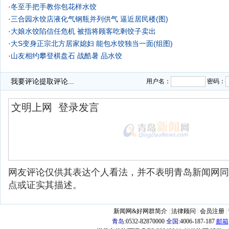
·
冬至手把手教你包花样水饺
·
三合园水饺店液化气钢瓶并列供气 逼近居民楼(图)
·
大娘水饺陷信任危机 被指将顾客吃剩饺子卖出
·
大S变身正宗北方居家媳妇 能包水饺独当一面(组图)
·
山友相约攀登棋盘石 战酷暑 品水饺
·
孩子怕上英语课 为了女儿父亲说着英语卖水饺
我要评论
提取评论...
用户名：
密码：
网友评论仅供其表达个人看法，并不表明青岛新闻网同
点或证实其描述。