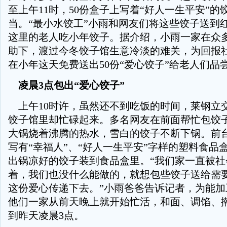
至上午11时，50份盒子上写着“好人一生平安”的
当。“最小水饺工”小雨和网友们将这些饺子送到
这里的老人吃小年饺子。据介绍，小雨一家在众
助下，渡过今冬饺子馆生意冷淡的难关，为回报
在小年这天免费送出50份“爱心饺子”给老人们品
凌晨3点包出“爱心饺子”
上午10时许，虽然还不到吃饭的时间，莱钢立
饺子馆里却忙碌起来。多名网友在前面帮忙包饺
大锅烧着沸腾的热水，雪白的饺子不断下锅。前
写有“幸福人”、“好人一生平安”字样的塑料食品
出锅凉好的饺子装到食品盒里。“我们家一直被社
着，我们也没什么能做的，就想包些饺子送给需
这份爱心传递下去。”小雨爸爸告诉记者，为能加
他们一家从前天晚上就开始忙活，和面、调馅、
到昨天凌晨3点。