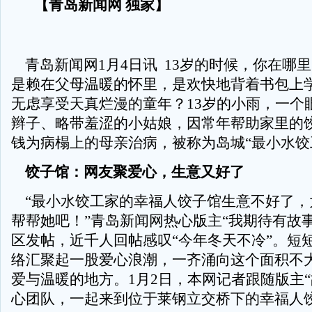
【青岛新闻网 独家】
青岛新闻网1月4日讯 13岁的时候，你在哪
是赖在父母温暖的怀里，是欢快地背着书包上
无虑享受天真烂漫的童年？13岁的小雨，一个
辫子、略带羞涩的小姑娘，因常年帮助家里的
钱为病榻上的母亲治病，被称为岛城“最小水
饺子馆：网友聚爱心，生意又好了
“最小水饺工家的幸福人饺子馆生意不好了，
帮帮她吧！”青岛新闻网热心版主“我期待有故事
区发帖，近千人回帖感叹“今年冬天不冷”。短
络汇聚起一股爱心浪潮，一齐涌向这个面积不
爱与温暖的地方。1月2日，本网记者跟随版主“
心团队，一起来到位于莱钢立交桥下的幸福人