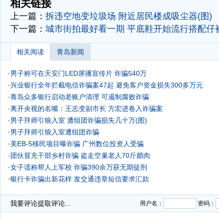
相关链接
上一篇：
拆违空地变垃圾场 附近居民楼成吸尘器(图)
下一篇：
城市街拍最好看一期
平底鞋开始流行搭配仔裤
相关阅读
青岛新闻
·
男子称可在天安门LED屏播宣传片 诈骗540万
·
兴业银行全年拦截电信诈骗案47起 避免客户资金损失300多万元
·
青岛众多银行启动老账户清理 可遏制腐败诈骗
·
离开央视的名嘴：王志变副市长 方宏进卷入诈骗案
·
男子拜师引狼入室 遭组团诈骗损失几十万(图)
·
男子拜师引狼入室遭组团诈骗
·
美EB-5移民项目曝诈骗 广州数位投资人受骗
·
团伙冒充干部乡村诈骗 盗走空巢老人70斤腊肉
·
女子谎称帮人上军校 诈骗390余万获无期徒刑
·
银行卡诈骗出新花样 发交通违章短信要求汇款
·
我要评论
提取评论...
用户名：
密码：