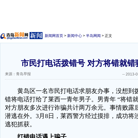
新闻网首页
>
新闻中心
>
半岛网闻
> 正文
市民打电话拨错号 对方将错就错
来源：青岛早报
--
2013-0
黄岛区一名市民打电话求朋友办事，没想到拨
错将电话打给了莱西一青年男子。男青年 “将错就
对方朋友多次进行诈骗共计两万余元。事情败露
潜逃在外。3月8日，莱西警方经过摸排，成功将
逃犯抓获。
打错电话遇上骗子