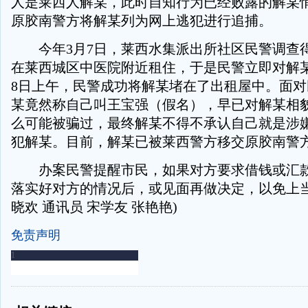
人是莱西人解某，此时自知行为已经败露的解某
原胶南警方将解某列为网上逃犯进行追捕。
今年3月7日，莱西水集派出所社区民警调查
在莱西城区中医院附近租住，于是民警立即对解
8日上午，民警成功将解某堵在了出租屋中。面
某竟然称自己叫王宝强（假名），早已对解某相
么可能被骗过，最终解某不得不承认自己就是涉
犯解某。目前，解某已被莱西警方移交原胶南警
办案民警提醒市民，如果对方要求借钱或汇款
落实好对方的情况后，或见面再做决定，以免上当
晓欢 通讯员 宋学友 张艳艳)
免责声明
-
-