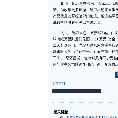
期间，纪万昌在济南、石家庄、日
赔。为收集更多证据，纪万昌还亲自购
产品质量监督检验部门检测。检测结果
绒衫中则没有检测出羊绒含量。
为此，纪万昌总共索赔6万元。在
约请纪万昌到厦门见面，以6万元“奖金
二天赶到厦门。当纪万昌从对方手中接
涉嫌敲诈为由将他带走。在看守所中待了
干了。”纪万昌说，但此时又有不少受
昌与这家公司继续“叫板”。迫于各方面
免责声明
-
-
相关链接
上一篇：
青岛私教市场成分复杂 月薪上万服