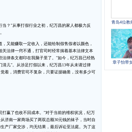
当？”从事打假行业之初，纪万昌的家人都极力反
”。
，又能赚取一定收入，还能给制假售假者以颜色，
相关法律一窍不通，打官司时经常揣着基本法律文本
些法律条文都印在我脑子里了。”如今，纪万昌已经熟
门清儿”。从涉足打假以来，纪万昌13年从未请过律
昌觉着，消费官司不复杂，只要证据确凿，没有多少可
。
打赢了也收不回成本。”对于当前的维权状况，纪万
从济南一家商场买了两双总额30元钱的袜子，当时自
和生产厂家交涉，均无结果，最后诉讼至法庭。为了这