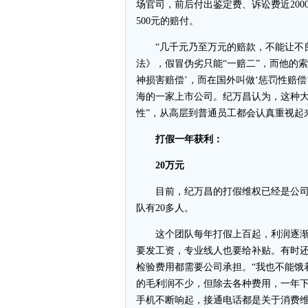
场官司，前后付出鉴定费、诉讼费近20
500元的赔付。
“几千元乃至万元的赔款，不能让不良商
法》，假冒伪劣只能“一赔二”，而他的
神损害赔偿’，而在国外叫做‘惩罚性赔偿
海的一家上市公司。纪万昌认为，这种大
性”，从高层到普通员工都会认真重视起
打假一年获利：
20万元
目前，纪万昌的打假维权已经是公司化
队有20多人。
这个团队每年打假上百起，利润逐渐
要发工资，专业线人也要给补贴。有时还
检验费用都需要公司承担。“我也不能饿
的毛利润不少，但除去各种费用，一年下
手机不断响起，接通电话都是关于消费