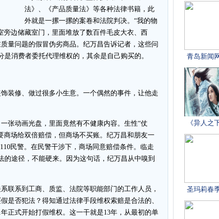
法》、《产品质量法》等各种法律书籍，此
外就是一摞一摞的案卷和法院判决。“我的物
室旁边储藏室门，里面堆放了数百件毛皮大衣、西
在质量问题的假冒伪劣商品。纪万昌告诉记者，这些问
部分是消费者委托代理维权的，其余是自己购买的。
饰装修、做过很多小生意。一个偶然的事件，让他走
一张动画光盘，里面竟然有不健康内容。生性“仗
要商场给双倍赔偿，但商场不买账。纪万昌和朋友一
110民警。在民警干涉下，商场同意赔偿条件。临走
合法的途径，不能硬来。因为这句话，纪万昌从中嗅到
系联系到工商、质监、法院等职能部门的工作人员，
买假是否犯法？得知通过法律手段维权索赔是合法的、
1年正式开始打假维权。这一干就是13年，从最初的单