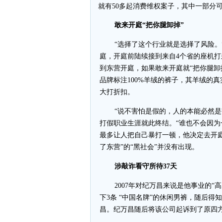
就有50多起消费维权案子，其中一部分
敢来开庭“把你腿卸掉”
“选择了这个行业就是选择了风险。”
庭，开庭前陆续接到来自4个省的座机打
到东营开庭，如果敢来开庭就“把你腿卸
品牌标注100%羊绒的裤子，其羊绒的
大打折扣。
“说不害怕是假的，人的本能必然
打假职业生涯就此终结。“谁也不会因为
最多让人把自己暴打一顿，他决定去开
了东营”的“黑社会”并没有出现。
涉敲诈看守所待37天
2007年对纪万昌来说是他事业的“
下3条 “中国名牌”的休闲男裤，随后得
昌。纪万昌随后将该公司起诉到了原四