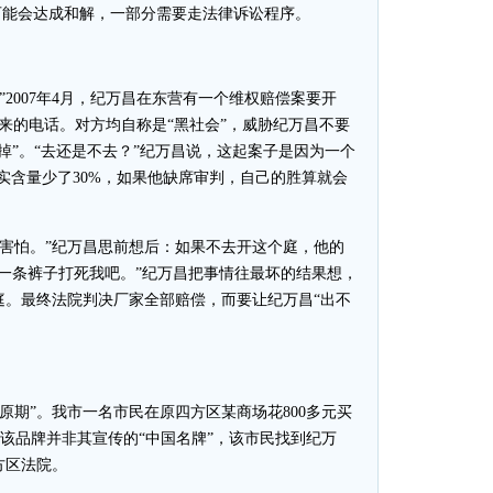
可能会达成和解，一部分需要走法律诉讼程序。
2007年4月，纪万昌在东营有一个维权赔偿案要开
来的电话。对方均自称是“黑社会”，威胁纪万昌不要
掉”。“去还是不去？”纪万昌说，这起案子是因为一个
真实含量少了30%，如果他缺席审判，自己的胜算就会
是害怕。”纪万昌思前想后：如果不去开这个庭，他的
一条裤子打死我吧。”纪万昌把事情往最坏的结果想，
庭。最终法院判决厂家全部赔偿，而要让纪万昌“出不
高原期”。我市一名市民在原四方区某商场花800多元买
知该品牌并非其宣传的“中国名牌”，该市民找到纪万
方区法院。