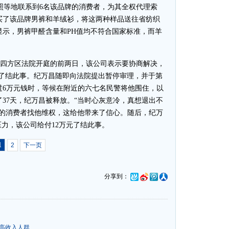
照等地联系到6名该品牌的消费者，为其全权代理索
买了该品牌男裤和羊绒衫，将这两种样品送往省纺织
显示，男裤甲醛含量和PH值均不符合国家标准，而羊
原四方区法院开庭的前两日，该公司表示要协商解决，
”了结此事。纪万昌随即向法院提出暂停审理，并于第
过6万元钱时，等候在附近的六七名民警将他围住，以
37天，纪万昌被释放。“当时心灰意冷，真想退出不
骗的消费者找他维权，这给他带来了信心。随后，纪万
压力，该公司给付12万元了结此事。
1
2
下一页
分享到：
务高收入人群