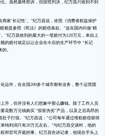
00元。虽然最终胜诉，但按照判决，纪万昌只收到不到
家‘长记性’。”纪万昌说，依照《消费者权益保护
索赔都是参照《民法》的赔偿条款。“这在国内叫做‘精
’。”纪万昌收到的最大的一笔赔付为120万元，来自上
额的赔付就足以让企业在今后的生产环节中 “长记
来的。
运作，在全国200多个城市都有业务，整个运营团
上升，但并没有人们想象中那么赚钱。除了工作人员
要花数万元钱购买 “假冒伪劣”产品，以及之后高昂的
着肚子打假。”纪万昌说：“公司每年通过维权赔偿获得
来纯利润只有20万元左右。”与纪万昌交谈时，他的
维权和官司开庭的事。纪万昌告诉记者，他现在手头上