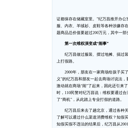
证都保存在储藏室里。”纪万昌推开办公
服、内衣、羊绒衫、皮鞋等各种涉嫌存
题商品总价值要超过200万元，其中一
第一次维权演变成“闹事”
纪万昌做过服装、摆过地摊、搞过装
上打假路。
2000年，朋友在一家商场给孩子买了
义”的纪万昌和朋友一起去商场讨说法，
激动就在商场“闹”了起来，因此还引来了
时，110民警对纪万昌说：维权要通过
了“商机”，从此踏上专业打假的道路。
纪万昌后来去了趟北京，通过各种关
了解可以通过什么渠道消费维权？知假
知假买假不违法的结果后，纪万昌从200