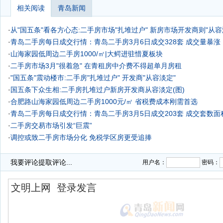
相关阅读
青岛新闻
·
从"国五条"看各方心态:二手房市场"扎堆过户" 新房市场开发商则"从容
·
青岛二手房每日成交行情：青岛二手房3月6日成交328套 成交量暴涨
·
山海家园低周边二手房1000/㎡|大鳄进驻惜夏板块
·
二手房市场3月"很着急"
在青租房中介费不得超单月房租
·
"国五条"震动楼市:二手房"扎堆过户" 开发商"从容淡定"
·
国五条下众生相:二手房扎堆过户新房开发商从容淡定(图)
·
合肥路山海家园低周边二手房1000元/㎡ 省税费成本刚需首选
·
青岛二手房每日成交行情：青岛二手房3月5日成交203套 成交套数
·
二手房交易市场引发“巨震”
·
调控或致二手房市场分化 免税学区房更受追捧
我要评论
提取评论...
用户名：
密码：