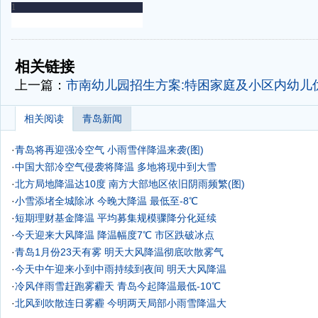
-
-
相关链接
上一篇：
市南幼儿园招生方案:特困家庭及小区内幼儿
相关阅读
青岛新闻
·
青岛将再迎强冷空气 小雨雪伴降温来袭(图)
·
中国大部冷空气侵袭将降温 多地将现中到大雪
·
北方局地降温达10度 南方大部地区依旧阴雨频繁(图)
·
小雪添堵全城除冰 今晚大降温 最低至-8℃
·
短期理财基金降温 平均募集规模骤降分化延续
·
今天迎来大风降温 降温幅度7℃ 市区跌破冰点
·
青岛1月份23天有雾 明天大风降温彻底吹散雾气
·
今天中午迎来小到中雨持续到夜间 明天大风降温
·
冷风伴雨雪赶跑雾霾天 青岛今起降温最低-10℃
·
北风到吹散连日雾霾 今明两天局部小雨雪降温大