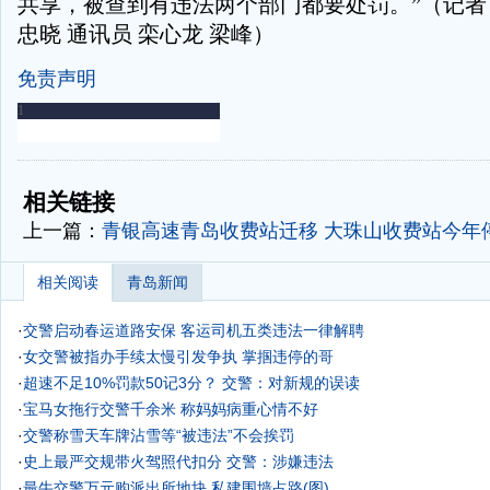
共享，被查到有违法两个部门都要处罚。”（记者 
忠晓 通讯员 栾心龙 梁峰）
免责声明
-
-
相关链接
上一篇：
青银高速青岛收费站迁移 大珠山收费站今年
相关阅读
青岛新闻
·
交警启动春运道路安保 客运司机五类违法一律解聘
·
女交警被指办手续太慢引发争执 掌掴违停的哥
·
超速不足10%罚款50记3分？ 交警：对新规的误读
·
宝马女拖行交警千余米 称妈妈病重心情不好
·
交警称雪天车牌沾雪等“被违法”不会挨罚
·
史上最严交规带火驾照代扣分 交警：涉嫌违法
·
最牛交警万元购派出所地块 私建围墙占路(图)