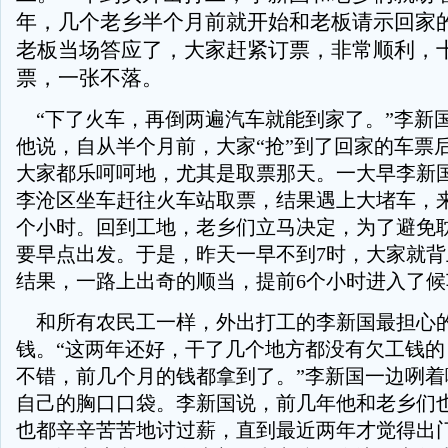
年，几个老乡半个月前就开始和老板请示回家
老板当场答应了，大家赶紧订票，非常顺利，
票，一张不落。
“下了火车，再倒两遍汽车就能到家了。”李新
他说，自从半个月前，大家“抢”到了回家的车票
大家都乐呵呵地，尤其是取票那天。一大早李新
李沧区坐车赶往火车站取票，结果遇上大堵车，
个小时。回到工地，老乡们立马决定，为了避免
要早点出发。于是，昨天一早不到7时，大家就
结果，一路上出奇的顺当，提前6个小时进入了候
和所有农民工一样，外出打工的李新国最担心
钱。“这两年还好，干了几个地方都没有欠工钱的
不错，前几个月的钱都拿到了。”李新国一边咧着
自己的胸口口袋。李新国说，前几年他和老乡们
也都辛辛苦苦地讨过薪，直到最近两年才觉得出