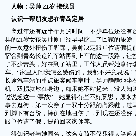
人物：吴帅 21岁 接线员
认识一帮朋友想在青岛定居
离过年还有近半个月的时间，不少单位还没有
县的21岁女孩吴帅则已经早早踏上了回家的旅途
的一次意外扭伤了脚踝，吴帅决定跟单位请假提
宿舍到青岛长途汽车站再到上车的这一段路，让
了不少苦头，好在到了站里，工作人员帮她拿行
车。“家里人问我怎么受伤的，我都不好意思说！
长途汽车站的重点旅客候车室时，吴帅静静地坐
机，双拐就放在身边，如果她不站起来，没人知
过说起这一“事故”，她显得有些不好意思，原来去
事去逛街，第一次穿了一双十分跟的高跟鞋，过
到脚下有台阶，摔倒在地扭伤了，到现在还没好
跟单位请了假，提前回老家休养。
得知记者与她同名，这名女孩不仅乐得大笑起来