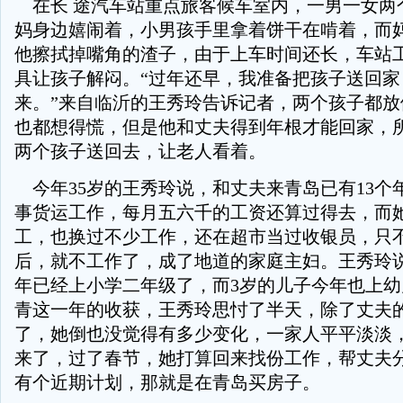
在长 途汽车站重点旅客候车室内，一男一女两
妈身边嬉闹着，小男孩手里拿着饼干在啃着，而
他擦拭掉嘴角的渣子，由于上车时间还长，车站
具让孩子解闷。“过年还早，我准备把孩子送回家
来。”来自临沂的王秀玲告诉记者，两个孩子都放
也都想得慌，但是他和丈夫得到年根才能回家，
两个孩子送回去，让老人看着。
今年35岁的王秀玲说，和丈夫来青岛已有13个
事货运工作，每月五六千的工资还算过得去，而
工，也换过不少工作，还在超市当过收银员，只
后，就不工作了，成了地道的家庭主妇。王秀玲
年已经上小学二年级了，而3岁的儿子今年也上
青这一年的收获，王秀玲思忖了半天，除了丈夫
了，她倒也没觉得有多少变化，一家人平平淡淡
来了，过了春节，她打算回来找份工作，帮丈夫
有个近期计划，那就是在青岛买房子。