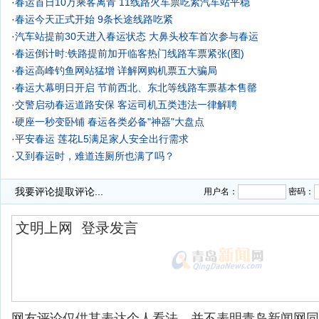
·
春运首日10万乘客离青 11线路火车票吃紧汽车站平稳
·
春运今天正式开始 9条长途线路吃紧
·
汽车站提前30天进入春运状态 大鼻头校车首次参与春运
·
春运倒计时:铁路提前加开临客热门线路车票紧张(图)
·
春运高峰钓鱼网站猛增 详解网购机票五大骗局
·
春运大幕明日开启 节前西北、东北等线路车票基本售罄
·
交警启动春运道路安保 客运司机五类违法一律解聘
·
硬座一秒变卧铺 春运各类必备"神器"大盘点
·
平安春运 莲花L5满足家人安全出行需求
·
又到春运时，难道连厕所也满了吗？
·
腊月廿八一天发售三天票 春运节后票预订时间变动
我要评论
提取评论...
用户名：
密码：
网友评论仅供其表达个人看法，并不表明青岛新闻网同