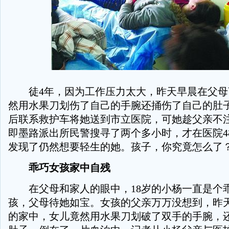
徒4年，因为工作压力太大，昨天早晨在父母
然用水果刀划伤了自己的手腕还捅伤了自己的肚
后联系救护车将她送到市立医院，可她趁父亲不
即墨路派出所民警搜寻了两个多小时，才在医院
发现了仍然想要轻生的她。孩子，你究竟怎么了
乖巧女孩家中自残
在父母和家人的眼中，18岁的小杨一直是个
孩，父母待她如宝。女孩的父亲万万没想到，昨
的家中，女儿竟然用水果刀划破了双手的手腕，