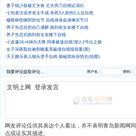
·
妻子钱少疑被丈夫偷 丈夫挥刀自残证清白
·
七旬老汉追求老太不成 杀死3人刺伤2人后自残
·
穆斯林惊悚阿舒拉节 自残身体血淋琳庆节日
·
男子失恋后把自己灌醉 跑到前女友楼下自残
·
男子失恋后跑到前女友楼下自残
·
小皮蓬26+6神兵天降 阿泰被逼自残!湖人3号位之殇
·
女子深夜取款被割喉案系躲债自残报假案(图)
·
天王嫂乐基儿烟头烫手自残 揭秘其纷杂情史(组图)
·
我要评论
提取评论...
用户名：
密码：
网友评论仅供其表达个人看法，并不表明青岛新闻网同
点或证实其描述。