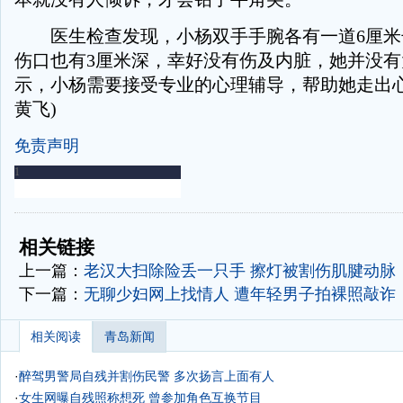
医生检查发现，小杨双手手腕各有一道6厘米
伤口也有3厘米深，幸好没有伤及内脏，她并没
示，小杨需要接受专业的心理辅导，帮助她走出心
黄飞)
免责声明
-
-
相关链接
上一篇：
老汉大扫除险丢一只手 擦灯被割伤肌腱动脉
下一篇：
无聊少妇网上找情人 遭年轻男子拍裸照敲诈
相关阅读
青岛新闻
·
醉驾男警局自残并割伤民警 多次扬言上面有人
·
女生网曝自残照称想死 曾参加角色互换节目