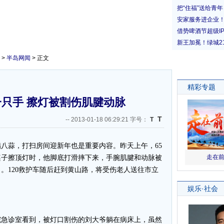
>
半岛网闻
> 正文
只手 擦灯被割伤肌腱动脉
T
--
2013-01-18 06:29:21 字号：
T
蒜，打扫房间迎新年也是重要内容。昨天上午，65
桌子擦顶灯时，他脚底打滑摔下来，手腕肌腱和动脉被
。120救护车随后赶到黄山路，将受伤老人送往市立
院急诊室看到，被灯口割伤的刘大爷躺在病床上，虽然