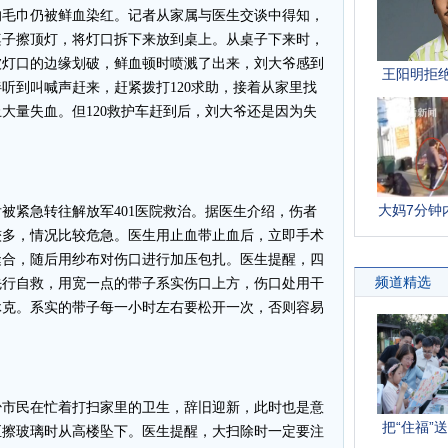
的毛巾仍被鲜血染红。记者从家属与医生交谈中得知，
桌子擦顶灯，将灯口拆下来放到桌上。从桌子下来时，
被灯口的边缘划破，鲜血顿时喷溅了出来，刘大爷感到
听到叫喊声赶来，赶紧拨打120求助，接着从家里找
大量失血。但120救护车赶到后，刘大爷还是因为失
紧急转往解放军401医院救治。据医生介绍，伤者
较多，情况比较危急。医生用止血带止血后，立即手术
缝合，随后用纱布对伤口进行加压包扎。医生提醒，四
先行自救，用宽一点的带子系实伤口上方，伤口处用干
休克。系实的带子每一小时左右要松开一次，否则容易
市民在忙着打扫家里的卫生，辞旧迎新，此时也是意
至擦玻璃时从高楼坠下。医生提醒，大扫除时一定要注