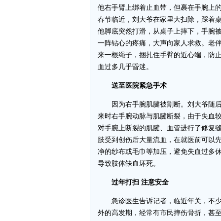
他右手臂上绑着止血带，但裹在手腕上
春节临近，刘大爷在家里大扫除，踩着
他脚底突然打滑，从桌子上摔下，手腕
一阵钻心的疼痛，大声向家人求救。老伴
来一根绳子，捆扎住手臂的近心端，防止
血过多几乎昏迷。
送至医院紧急手术
因为右手腕肌腱被割断。刘大爷随后被
来时右手腕动脉与肌腱断裂，由于失血
对手腕上断裂的肌腱、血管进行了修复
肢受到创伤后大量流血，在就医前可以
净的纱布或毛巾等加压，避免失血过多
导致肢体缺血坏死。
过年打扫 注意安全
急诊医生告诉记者，临近年关，不少
外的高发期，经常有市民摔伤骨折，甚