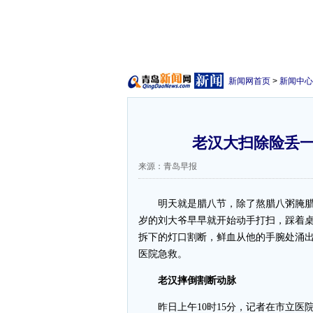
新闻网首页
>
新闻中心
老汉大扫除险丢一
来源：青岛早报
明天就是腊八节，除了熬腊八粥腌腊八
岁的刘大爷早早就开始动手打扫，踩着
拆下的灯口割断，鲜血从他的手腕处涌出
医院急救。
老汉摔倒割断动脉
昨日上午10时15分，记者在市立医