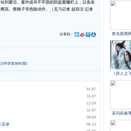
目站到窗沿、窗外或并不牢固的防盗窗栅栏上，以免发
爬高、爬梯子等危险动作。（见习记者 赵琼洁 记者
分享到：
怎样穿显身材(图)
01-07
11-07
12-20
11-07
09-04
不买单
06-13