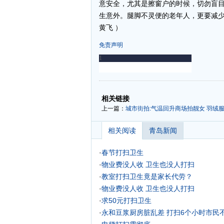
意安全，尤其是擦窗户的时候，切勿盲
生意外。腿脚不灵便的老年人，更要减少
黄飞 ）
免责声明
-
-
相关链接
上一篇：
城市街拍:气温回升商场拍靓女
羽绒服
相关阅读
青岛新闻
·
春节打扫卫生
·
物业费没人收 卫生也没人打扫
·
教室打扫卫生竟是家长代劳？
·
物业费没人收 卫生也没人打扫
·
求50元打扫卫生
·
永和豆浆厨房脏乱差 打扫6个小时市民