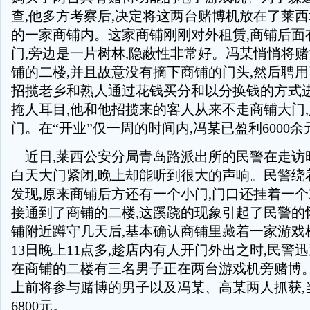
查,他多方考察后,决定将这两台赌博机放在了莱
的一家商铺内。这家商铺刚刚对外租赁,商铺后面
门,旁边是一片树林,隐蔽性非常好。冯某悄悄将
铺的二楼,并且故意没有摘下商铺的门头,然后聘用
招揽老乡和熟人通过花钱买分和以分换钱的方式
掩人耳目,他和他招揽来的客人从来不走商铺大门
门。在“开业”仅一周的时间内,冯某已盈利6000余
近日,莱西公安分局青岛路派出所的民警在走访
白天大门紧闭,晚上却能听到很大的声响。民警绕
发现,原来商铺后方还有一个小门,门口还挂着一个
接通到了商铺的二楼,这蹊跷的现象引起了民警的
铺附近蹲守几天后,基本确认商铺里藏着一家游戏
13日晚上11点多,趁店内有人开门外出之时,民警
在商铺的二楼有三名男子正在两台游戏机旁赌博。
上前将参与赌博的男子以及冯某、高某两人抓获,
6800元。