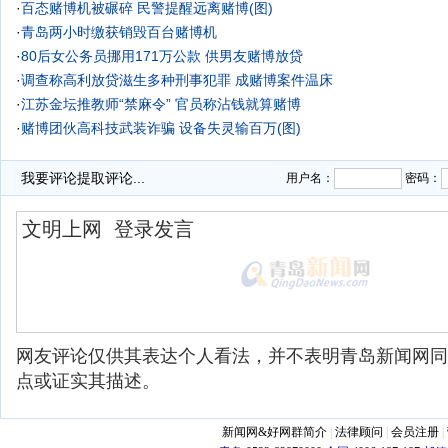
·
百态赌博机被碾碎 民警提醒远离赌博(图)
·
青岛两小时缴获销毁百台赌博机
·
80后女公务员挪用171万公款 供男友赌博放贷
·
调查称高利放贷滋生多种刑事犯罪 成赌博案件温床
·
江苏金坛推教师“禁麻令” 官员称沾钱就算赌博
·
赌博团伙高科技武装诈骗 设备失灵输百万(图)
·
我要评论
提取评论...
用户名：
密码：
网友评论仅供其表达个人看法，并不表明青岛新闻网同
点或证实其描述。