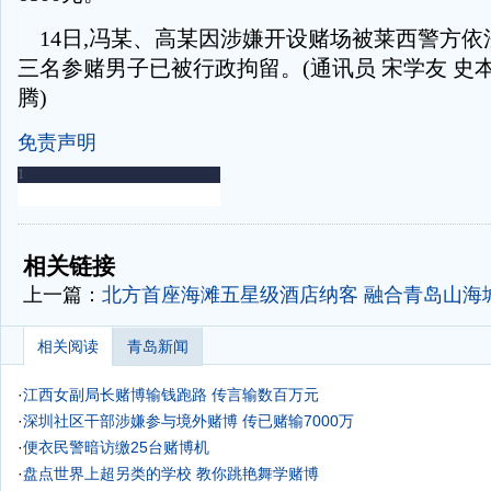
14日,冯某、高某因涉嫌开设赌场被莱西警方依
三名参赌男子已被行政拘留。(通讯员 宋学友 史本
腾)
免责声明
-
-
相关链接
上一篇：
北方首座海滩五星级酒店纳客
融合青岛山海
相关阅读
青岛新闻
·
江西女副局长赌博输钱跑路 传言输数百万元
·
深圳社区干部涉嫌参与境外赌博 传已赌输7000万
·
便衣民警暗访缴25台赌博机
·
盘点世界上超另类的学校 教你跳艳舞学赌博