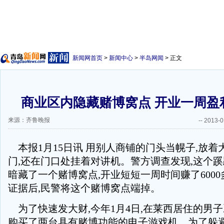
新闻网首页
>
新闻中心
>
半岛网闻
> 正文
商业区内隐藏赌博窝点 开业一周盈利
来源：齐鲁晚报
--
2013-0
本报1月15日讯 用别人商铺的门头当幌子,放着
门,还在门口处挂着对讲机。警方调查发现,这个
暗藏了一个赌博窝点,开业短短一周时间赚了6000多
证据后,民警将这个赌博窝点端掉。
为了快速发大财,今年1月4日,在莱西居住的男子
购买了两台具有赌博功能的电子游戏机。为了躲