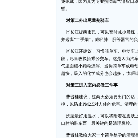
免佩戴，因为其为专业抗病毒气溶胶口
昏。
对策二外出尽量别骑车
肖长江提醒市民，可以暂时减少晨练，尽
并远离“二手烟”，减轻肺、肝等器官的
肖长江还建议，习惯骑单车、电动车上
段，尽量改换搭乘公交车。这是因为汽
气里面细小颗粒漂浮。当你骑单车或电
越快，吸入的化学成分也会越多，“如果
对策三进入室内必做三件事
曹晋桂建议，这两天必须要出门的话，
掉，以防止PM2.5对人体的危害。清
洗脸最好用温水，可以将附着在皮肤上
口腔的脏东西；最关键的是清理鼻腔。
曹晋桂教给大家一个简单易学的清理鼻