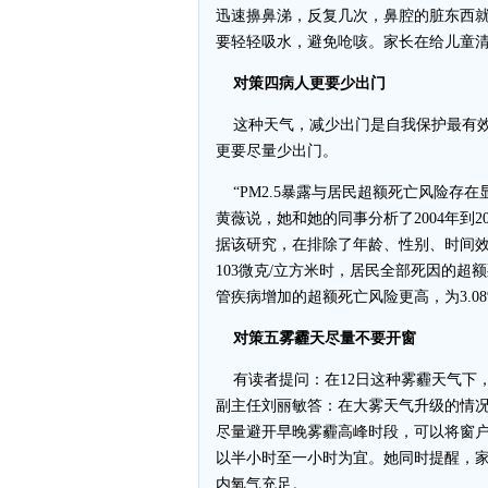
迅速擤鼻涕，反复几次，鼻腔的脏东西
要轻轻吸水，避免呛咳。家长在给儿童
对策四病人更要少出门
这种天气，减少出门是自我保护最有效
更要尽量少出门。
“PM2.5暴露与居民超额死亡风险存
黄薇说，她和她的同事分析了2004年到
据该研究，在排除了年龄、性别、时间效
103微克/立方米时，居民全部死因的超额
管疾病增加的超额死亡风险更高，为3.08
对策五雾霾天尽量不要开窗
有读者提问：在12日这种雾霾天气下
副主任刘丽敏答：在大雾天气升级的情
尽量避开早晚雾霾高峰时段，可以将窗
以半小时至一小时为宜。她同时提醒，
内氧气充足。