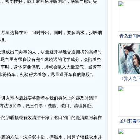
罩，密闭性好，戴上后容易呼吸困难，缺氧而感到头
量选择在10—14时外出。同时，要多喝水，少吸烟
负担。
班或出门办事的人，尽量避开早晚交通拥挤的高峰时
车尾气里有很多没有完全燃烧透的化学成分，会随着空
动车时，身体需要供氧，肺就会吸入大量空气。当骑车
非得骑车，别骑得太着急，尽量避开车多的路段”。
进入室内后就要将附着在我们身体上的霾及时清理
理的方法很简单，做三件事：洗脸、漱口、清理鼻腔。
的阴霾颗粒有效清洁干净；漱口的目的是清除附着在
腔的方法：洗净双手后，捧温水，用鼻子轻轻吸水并