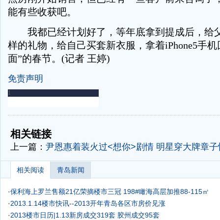
能有些收获吧。
我都已经计划好了，等年底拿到提成后，给父
样的礼物，给自己买套新衣服，拿着iPhone5手机
面”的春节。(记者 王婷)
免责声明
-
-
相关链接
上一篇：
尹恩惠着装火过<想你>剧情
明星穿大牌章子怡
相关阅读
青岛新闻
·
保利海上罗兰售额21亿荣摘楼市三冠 198#瞰海高层加推88-115㎡
·
2013.1.14楼市快讯--2013开年青岛各区市房价见涨
·
2013楼市日历|1.13新房成交319套 胶州成交95套