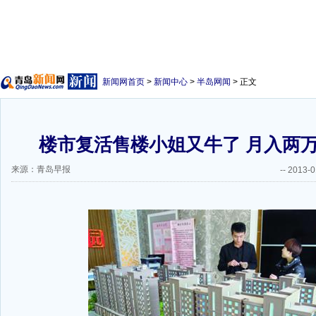
新闻网首页
>
新闻中心
>
半岛网闻
> 正文
楼市复活售楼小姐又牛了 月入两
来源：青岛早报
--
2013-0