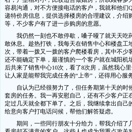
容易沟通，对不方便接电话的客户，我就和他们Q
递特价房信息，提供选择楼房的合理建议，介绍
等，不少客户有了进一步购房的意愿。
我仍然一刻也不敢停歇，嗓子哑了就天天吃药
敢休息。趁热打铁，我每天在销售中心和楼盘工
次，带着一拨又一拨的客户爬楼看房，其中不少
还不能确定下单，最谨慎的一个客户就在城阳机
后共来了销售中心10次，看了8次房，虽然我心
让人家是能帮我完成任务的“上帝”，还得用心服
自认为已经很努力了，但任务期第十天的时候
套房的任务。我一再安慰自己，还有不少客户正
定过几天就全都下单了。之后，我继续拿出自己
给意向客户打电话问候，帮他们解答疑虑。
期间，一些同行朋友十分给力，帮我介绍了几
看房却不满意的客户，这些人也成为我重点攻关