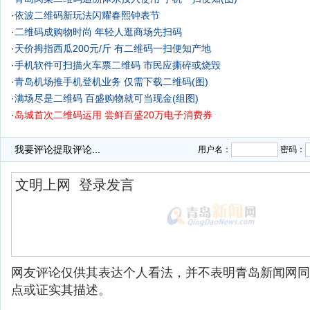
·
依波二维码新玩法闪耀春熙钟表节
·
二维码成购物时尚 年轻人逛商场先扫码
·
天价拇指西瓜200元/斤 有二维码一扫便知产地
·
手机软件可扫描火车票二维码 市民应撕碎或烧毁
·
青岛机场推手机登机业务 仅需下载二维码(图)
·
满场尽是二维码 百盛购物就可当现金(组图)
·
岛城首次二维码运用 尝鲜百盛20万电子消费券
我要评论
提取评论...
用户名：
密码：
网友评论仅供其表达个人看法，并不表明青岛新闻网同
点或证实其描述。