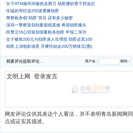
·
女子ATM操作间被抢走两万 劫匪撒钞票干扰追赶
·
生猛的哥狂追200迷累瘫劫匪
·
警察枪杀假“劫匪”背后 还有多少秘密
·
深圳一警察策划劫案假戏真做 将假劫匪爆头
·
民警立功心切策划假案枪杀劫匪 申报二等功
·
女子被抢200元与劫匪谈人生理想 劫匪还其100
·
劫匪上演电影场景 开摩托劫走200万镑珠宝(图)
·
17岁猛女孩踩10厘米高跟鞋夜追劫匪将包要回
我要评论
提取评论...
用户名：
密码：
网友评论仅供其表达个人看法，并不表明青岛新闻网同
点或证实其描述。