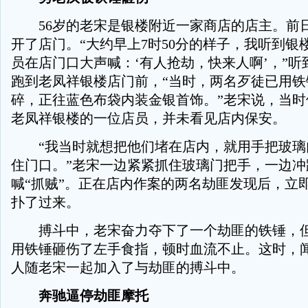
56岁的老宋是银楼附近一家商店的店主。前
开了店门。“大约早上7时50分的样子，我听到银
员在店门口大声喊：‘有人抢劫，快来人啊’，”听
跑到老凤祥银楼店门前，“当时，两名歹徒已用铁
碎，正往蓝色布袋内装金银首饰。”老宋说，当时
老凤祥银楼的一位店员，并未看见店内保安。
“我当时就想把他们堵在店内，就用手把玻璃
住门口。”老宋一边紧紧抓住玻璃门把手，一边冲
喊“抓贼”。正在店内作案的两名劫匪发现后，立
扑了过来。
搏斗中，老宋奋力夺下了一个劫匪的铁锤，但
用铁锤砸伤了左手食指，顿时血流不止。这时，
人随老宋一起加入了与劫匪的搏斗中。
奔驰逼停劫匪摩托