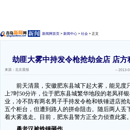
新闻网首页
>
新闻中心
>
社会
> 正文
劫匪大雾中持发令枪抢劫金店 店方
来源：北京晨报
--
2013-0
前天清晨，安徽肥东县城下起大雾，能见度只
上7时50分许，位于肥东县城繁华地段的老凤祥
业，冷不防有两名男子手持发令枪和铁锤进店抢
五个柜台，但遭到路人的拼命阻击。随后两人丢
着大雾逃走。目前，肥东县警方正全力侦查此案
勇老汉被铁锤砸伤