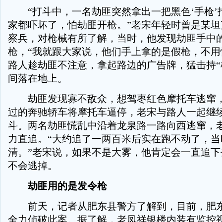
“打斗中，一名劫匪突然拿出一把黑色‘手枪’
家都吓坏了，怕劫匪开枪。”老宋年轻时曾是某坦
察兵，对枪械有所了解，当时，他发现劫匪手中的
枪，“我就跟大家说，他们手上拿的是假枪，不用
路人趁劫匪不注意，拿起路边的广告牌，猛击持“枪
间落在地上。
劫匪发现寡不敌众，想驾枣红色摩托车逃窜，
过的奔驰轿车将摩托车逼停，老宋与路人一起继
斗。两名劫匪慌乱中沿着龙泉路一路向西逃窜，
力直追。“大约追了一两百米后实在跑不动了，当
清。”老宋说，如果不是大雾，他肯定会一直追下
不会逃掉。
劫匪用的是发令枪
前天，记者从肥东县警方了解到，目前，肥东
全力侦破此案。据了解，老凤祥银楼内装有监控