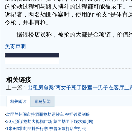
的抢劫过程和与路人搏斗的过程都可能被录下。
诉记者，两名劫匪作案时，使用的“枪支”是体育
令枪，并非真枪。
据银楼店员称，被抢的大都是金项链，价值约在
免责声明
-
-
相关链接
上一篇：
出租房命案:两女子死于卧室一男子在客厅上
相关阅读
青岛新闻
·
劫匪兰州闹市持酒瓶抢劫运钞车 被押钞员制服
·
30人预谋抢劫大拇指广场 蒙面劫匪下跪求婚(图)
·
1米9强壮劫匪持斧行窃 被曾练散打店主打倒