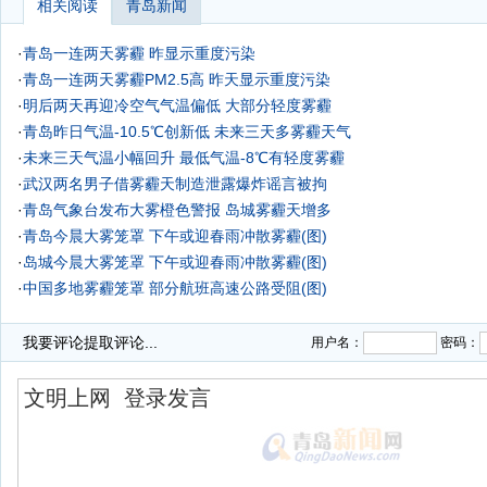
相关阅读
青岛新闻
·
青岛一连两天雾霾 昨显示重度污染
·
青岛一连两天雾霾PM2.5高 昨天显示重度污染
·
明后两天再迎冷空气气温偏低 大部分轻度雾霾
·
青岛昨日气温-10.5℃创新低 未来三天多雾霾天气
·
未来三天气温小幅回升 最低气温-8℃有轻度雾霾
·
武汉两名男子借雾霾天制造泄露爆炸谣言被拘
·
青岛气象台发布大雾橙色警报 岛城雾霾天增多
·
青岛今晨大雾笼罩 下午或迎春雨冲散雾霾(图)
·
岛城今晨大雾笼罩 下午或迎春雨冲散雾霾(图)
·
中国多地雾霾笼罩 部分航班高速公路受阻(图)
·
我要评论
提取评论...
用户名：
密码：