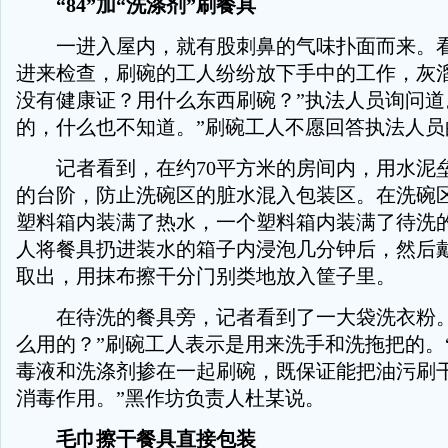
“84”加“洗涤剂”刷餐具
一进入屋内，就有股刺鼻的气味扑面而来。看
进来检查，刷碗的工人纷纷放下手中的工作，灰溜
没有健康证？用什么东西刷碗？”执法人员询问道
的，什么也不知道。”刷碗工人不愿回答执法人员
记者看到，在约70平方米的房间内，用水泥垒
的台阶，防止洗碗区的脏水混入包装区。在洗碗
塑料箱内装满了热水，一个塑料箱内装满了待洗
人将餐具扔进装水的箱子内浸泡几分钟后，然后
取出，用抹布擦干分门别类地放入筐子里。
在待洗的餐具旁，记者看到了一大袋洗衣粉。
么用的？”刷碗工人表示是用来洗手和洗拖把的。“
毒液和洗涤剂掺在一起刷碗，既保证能把油污刷
消毒作用。”黑作坊负责人杜某说。
毛巾擦干餐具直接包装