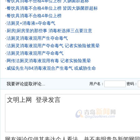
·
餐饮具消毒不合格4单位上榜 大肠菌群超标
·
餐饮具消毒不合格4单位上榜 皆因大肠菌群超标
·
餐饮具消毒不合格4单位上榜
·
洁厕灵+消毒液=夺命毒气
·
厨房|厨房里的那些事 消毒柜选择三点要注意
·
洁厕灵消毒液混用产生夺命毒气
·
洁厕灵消毒液混用产夺命毒气 记者实验险被熏晕
·
洁厕灵消毒液混用产夺命毒气
·
网传洁厕灵消毒液混用有毒 记者实验险熏晕
·
威猛先生与84消毒液混合产生毒气 或威胁生命
·
我要评论
提取评论...
用户名：
密码：
网友评论仅供其表达个人看法，并不表明青岛新闻网同