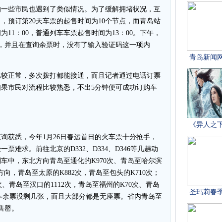
一些市民也遇到了类似情况。为了缓解拥堵状况，互
，预订第20天车票的起售时间为10个节点，而青岛站
11：00，普通列车车票起售时间为13：00。下午，
正常，并且在查询余票时，没有了输入验证码这一项内
统比较正常，多次拨打都能接通，而且记者通过电话订票
果市民对流程比较熟悉，不出5分钟便可成功订购车
查询获悉，今年1月26日春运首日的火车票十分抢手，
难求。前往北京的D332、D334、D346等几趟动
车中，东北方向青岛至通化的K970次、青岛至哈尔滨
北方向，青岛至太原的K882次，青岛至包头的K710次；
、青岛至汉口的1112次，青岛至福州的K70次、青岛
列车余票没剩几张，而且大部分都是无座票。省内青岛至
部售罄。