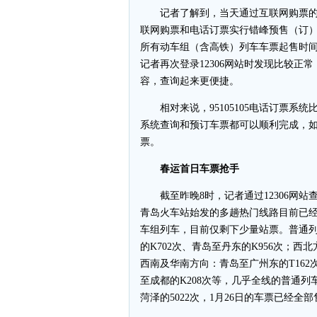
记者了解到，当天通过互联网购票的
联网购票和电话订票实行错峰预售（订）
所有动车组（含高铁）列车车票起售时间为
记者再次登录12306网站时发现比较
容，查询起来更便捷。
相对来说，95105105电话订票系
系统查询和预订车票都可以顺利完成，如
票。
春运首日车票抢手
截至昨晚8时，记者通过12306网站
青岛火车站始发的多趟热门线路目前已经一票
车组列车，目前仅剩下少量站票。普通列
的K702次、青岛至丹东的K956次；西
西南及华南方向：青岛至广州东的T162次
至成都的K208次等，几乎全线的普通
菏泽的5022次，1月26日的车票已经全