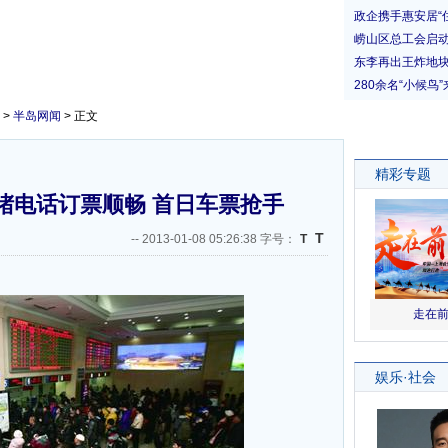
>
半岛网闻
> 正文
堵电话订票顺畅 首日车票抢手
T
--
2013-01-08 05:26:38 字号：
T