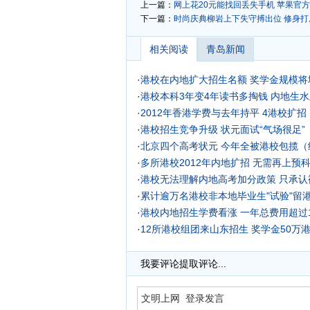
上一篇：
网上花20元能找回丢失手机 苹果官
下一篇：
时尚庆典柳岩上下失守搏出位
修身打
相关阅读
青岛新闻
·
港校在内地扩大招生名额 奖学金规模将
·
港校本科3年变4年读书多掏钱 内地生
·
2012年香港学费与去年持平 4港校扩招
·
港校招生竞争升级 状元面试“气场很足”
·
北京四个高考状元 今年全被港校包揽（
·
多所港校2012年内地扩招 无需再上预
·
港校无法理解内地高考加分政策 只承认
·
累计逾万名港校非本地毕业生"试验"留
·
港校内地招生学费看涨 一年总费用超过
·
12所港校组团来山东招生 奖学金50万
我要评论
提取评论...