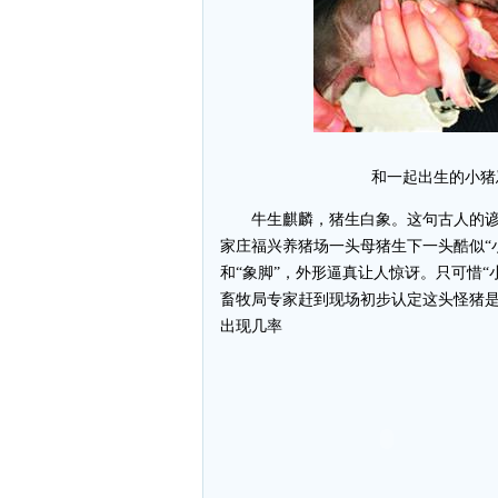
和一起出生的小猪
牛生麒麟，猪生白象。这句古人的谚语
家庄福兴养猪场一头母猪生下一头酷似“
和“象脚”，外形逼真让人惊讶。只可惜
畜牧局专家赶到现场初步认定这头怪猪
出现几率