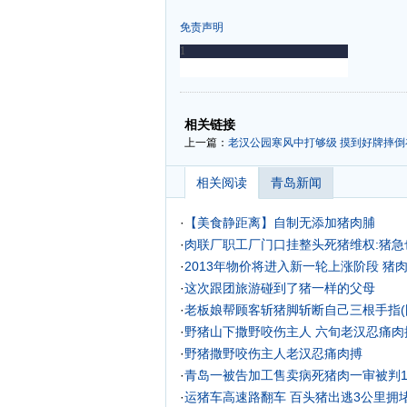
免责声明
-
-
相关链接
上一篇：
老汉公园寒风中打够级 摸到好牌摔倒
相关阅读
青岛新闻
·
【美食静距离】自制无添加猪肉脯
·
肉联厂职工厂门口挂整头死猪维权:猪急也
·
2013年物价将进入新一轮上涨阶段 猪
·
这次跟团旅游碰到了猪一样的父母
·
老板娘帮顾客斩猪脚斩断自己三根手指(
·
野猪山下撒野咬伤主人 六旬老汉忍痛肉搏
·
野猪撒野咬伤主人老汉忍痛肉搏
·
青岛一被告加工售卖病死猪肉一审被判1
·
运猪车高速路翻车 百头猪出逃3公里拥堵