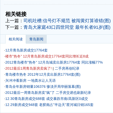
-
-
相关链接
上一篇：
司机吐槽:信号灯不规范 被闯黄灯算谁错(图)
下一篇：
青岛大家庭43口四世同堂 最年长者91岁(图)
相关阅读
青岛新闻
·
12月青岛新房成交17764套
·
楼市"热冬" 12月青岛新房成交17764套同比增长近8成
·
2012青岛楼市"热冬" 12月岛城卖出新房17764套 同比涨幅77%
·
2012最后1周青岛新房卖疯了!
|
二手房再创纪录
·
青岛楼市热冬 2012年12月卖出新房17764套(图)
·
兴冲冲看新房 一地粪水让人无语
·
青岛全年新房销量106376 惨淡开局华丽落幕(图)
·
2012最后一周青岛新房卖"疯"了
二手房交易也刷新纪录
·
12.30青岛新房成交688套 成交暴跌市南/高新区0成交
·
12.29新房成交948套 老胶南占"半边天"星河城日销165套
·