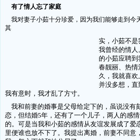
有了情人忘了家庭
我对妻子小茹十分珍爱，因为我们能够走到今
其
实，小茹不是
我曾经的情人。
的小茹应聘到
春靓丽、热情
久，我就喜欢
并没多想，直
我有意时，我才乱了方寸。
我和前妻的婚事是父母给定下的，虽说没有
恋，但结婚5年，还有了一个儿子，两人的感
的。可是当我和小茹的感情从友谊发展成了爱
里便谁也放不下了。我提出离婚，前妻不同意