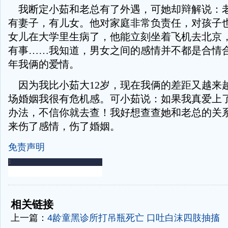
我断定小茹和老总有了外遇，可她却辩解说：
有妻子，有儿女。他对家庭非常负责任，对孩子
女儿在大学里生病了，他能立刻坐着飞机去北京
有事……我知道，男女之间的感情并不都是合情
年我俩的爱情。
因为我比小茹大12岁，现在我俩的差距又越来
场婚姻我很有危机感。可小茹说：如果我真爱上
办法，不信你就去查！我好想查查她和老总的关
来伤了感情，伤了婚姻。
免责声明
-
-
相关链接
上一篇：
4龄童黑诊所打吊瓶死亡 口吐白沫四肢抽搐