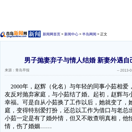
新闻网首页
>
新闻中心
>
半岛网闻
> 正文
男子抛妻弃子与情人结婚 新妻外遇自
来源：青岛早报
--
2013-0
2000年，赵辉（化名）与年轻的同事小茹相爱
友反对抛弃家庭，与小茹结了婚。起初，赵辉与
幸福。可是自从小茹换了工作以后，她就变了，
庭，变得特别爱打扮，还总以工作为借口与老总
小茹一定是有了婚外情，但又不敢查明真相，他
情，伤了婚姻……