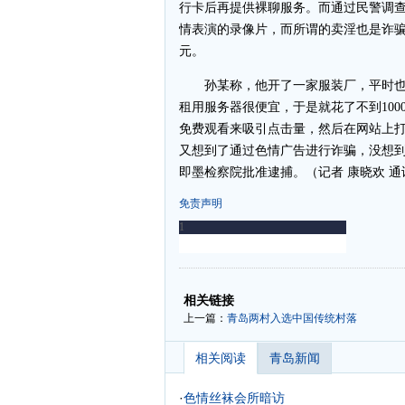
行卡后再提供裸聊服务。而通过民警调查
情表演的录像片，而所谓的卖淫也是诈骗
元。
孙某称，他开了一家服装厂，平时也
租用服务器很便宜，于是就花了不到10
免费观看来吸引点击量，然后在网站上
又想到了通过色情广告进行诈骗，没想
即墨检察院批准逮捕。（记者 康晓欢 通
免责声明
-
-
相关链接
上一篇：
青岛两村入选中国传统村落
相关阅读
青岛新闻
·
色情丝袜会所暗访