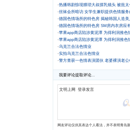
·
热播韩剧惊现猥琐大叔摸乳镜头 被批太色
·
丝袜会所暗访:女学生兼职提供色情服务(
·
德国色情场所的特色房
揭秘韩国人造美
·
德国色情场所的特色房 SM房内衣房应
·
苹果app商店陷涉黄泥潭 为得利润推色
·
苹果app商店陷涉黄泥潭 为得利润推色
·
乌克兰合法色情业
·
实拍乌克兰合法色情业
·
警方查获一色情表演团伙 老婆裸演老公
·
iPhone内置软件被曝涉黄 可找到色情
我要评论
提取评论...
网友评论仅供其表达个人看法，并不表明青岛