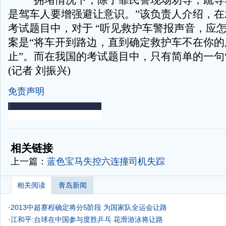
“拥堵情况下，除了靠民警现场劝导，疏导
是驾车人要增强避让意识。”该负责人介绍，在
考试题目中，对于 “听见救护车警报声音，应怎
案是“将车开到路边，直到确定救护车不在你的
止”。而在我国的考试题目中，只有简单的一句
(记者 刘振兴)
免责声明
-
-
相关链接
上一篇：
蓝色宝马失控六连撞司机失踪
相关阅读
青岛新闻
·
2013中超赛程确定将分5阶段 为国家队全运会让路
·
江和平:台球在中国参与度胜乒乓 花滑游泳将让路