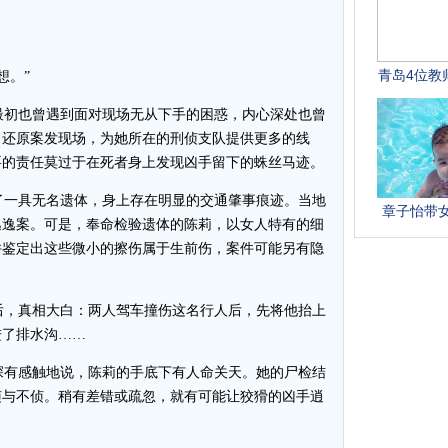
想。”
初也曾遇到面对现场无从下手的困惑，内心深处也曾
力还原案发现场，为她所在的刑侦支队提供更多的线
要的责任莫过于在死者身上发现凶手留下的蛛丝马迹。
了一具无名遗体，身上存在明显的交通肇事痕迹。当地
逃逸案。可是，奉命检验遗体的陈莉，以女人特有的细
并鉴定出这些微小的擦伤属于生前伤，案件可能另有隐
，真相大白：两人驾车撞伤这名行人后，先将他抬上
进了排水沟……
有感触地说，陈莉的手底下有人命关天。她的尸检结
侦与不侦。稍有差错或疏忽，就有可能让狡猾的凶手逍