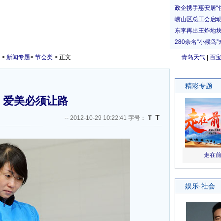
>
新闻专题
>
节会类
> 正文
青岛天气
|
百
：爱美必须让路
T
--
2012-10-29 10:22:41 字号：
T