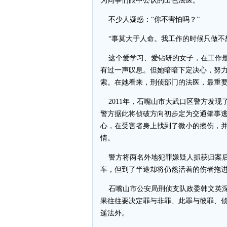
为同事们眼中公认的出色法医。
不少人疑惑：“你不害怕吗？”
“事莫大于人命。我工作的时候只做不
这个爱学习、爱钻研的女子，在工作最
有过一声叹息。但她暗暗下定决心，努
索。在她看来，刑侦部门的法医，最重
2011年，石嘴山市大武口区警方发现
警方据此将侦破方向初步定为交通肇事
心，在受害者身上找到了微小的擦伤，
情。
警方将两名外地犯罪嫌疑人抓获归案后
车，但到了半途却将仍然活着的伤者拖
石嘴山市公安局刑侦支队政委韩文英深
果往往要决定罪与非罪、此罪与彼罪、
遥法外。