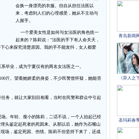
会换一身漂亮的衣服。但自从担任法医以
来，考虑到人们的心理感受，她从不主动与
人握手。
一个爱美女性是如何与女法医的角色统一
起来的？陈莉说：“法医的手下有人命关天，
静下心来探究清楚原因。我的手不能发抖，女人都爱
法医系毕业，成为宁夏仅有的两名女法医之一。
100斤。望着她娇柔的身姿，不少民警曾怀疑，她能否
任务，就让大家刮目相看，当时在民警和群众中引起
现场。年轻、瘦小的陈莉，二话不说，一个人抬起已经
便埋头鉴定起死者的死因来。从那以后，她作为石嘴山
发现场，鉴定死因、伤情。陈莉不但坚持下来了，还成