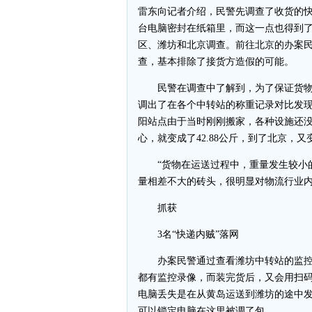
雷东向记者介绍，民警先调查了收货的快
台电脑密封在纸箱里，而这一点也得到
区、潍坊和北京调查。前往北京的办案
查，基本排除了接货方造假的可能。
民警在调查中了解到，为了保证货物
调出了在各个中转站的称重记录对比发现
阳站点由于当时刚刚搬家，各种设施还
心，就变成了42.88公斤，到了北京，又变
“货物在运送过程中，重量发生较小的
量相差不大的砖头，很明显对物流行业内
抓获
3名“快递内贼”落网
办案民警通过查看潍坊中转站的监控
都有监控录像，而装完货后，又会用扫
电脑丢失是在从黄岛运送到潍坊的途中
可以锁定电脑在这里被调了包。