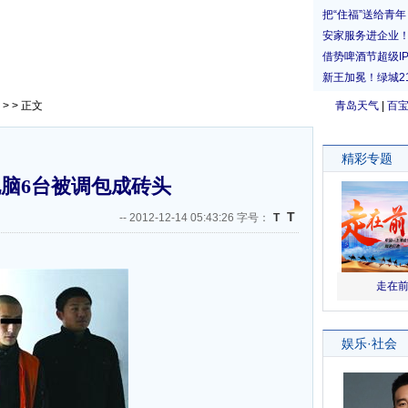
> > 正文
青岛天气
|
百
电脑6台被调包成砖头
T
--
2012-12-14 05:43:26 字号：
T