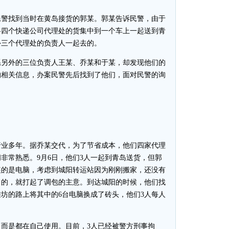
警找到当时在黄岛接货的郭某。郭某告诉民警，由于
将四个快递公司代理处的货集中到一个车上一起送到青
外三个代理处的负责人一起去的。
另外的三位负责人王某、乔某和于某，却发现他们的
的相关信息，办案民警先后找到了他们，面对民警的询
业多年。据乔某交代，为了节省成本，他们四家代理
非常熟悉。9月6日，他们3人一起到青岛送货，但郭
装的是电脑，考虑到城阳转运站因为刚刚搬家，还没有
司的，就打起了调包的主意。到达城阳的时候，他们找
坊的路上将其中的6台电脑换成了砖头，他们3人每人
是都在自己使用。目前，3人已经被警方刑事拘