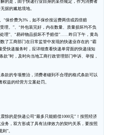
不解的是，由于快递行业自身的某些规定，作为消费者
赔无据的尴尬境地。
、“保价费为3%，如不保价按运费两倍或四倍赔
予受理。”、“外包装完好，内在数量、质量损坏均不负
主处理”、“易碎物品损坏不予赔偿”……昨日下午，黄岛
数了工商部门在日常监管中发现的快递业存在的 “霸
接受快递服务时，应详细查看快递单背面的快递须知
王条款”时，及时向当地工商行政管理部门申诉、举报，
条款的专项整治，消费者碰到不合理的格式条款可以
费者权益的经营方立案处罚。
的是快递公司“最多只能赔偿1000元”！按照经济
笔业务，双方形成了具有法律效力的契约关系，要按照
规则”。