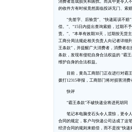
消费者造成损失和困扰。而其中更令人
的收件方有时候竟然面临投诉无门、索
“先签字、后验货”、“快递延误不赔”
偿。”、“15日内提出查询索赔，过期不
责。”、“本单有效期30天，过期按无货
工商分局法规处相关负责人向记者详细列
王条款”，并提醒广大消费者，消费者在
条款，发现有侵犯自身合法权益的 “霸
维护自身的合法权益。
目前，黄岛工商部门正在进行对霸王
拨打12315举报，工商部门将对损害消
快评
“霸王条款”不破快递业将进死胡同
笔记本电脑变石头令人震惊，更令人震惊
合同的规定，客户与快递公司达成了这
经济合同的规则来赔偿，而不是按“快递