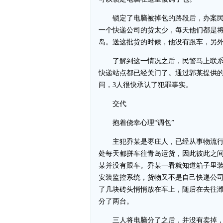
锁定了电脑被掉包的路段后，办案民
一个快递公司的货太少，每天他们都是
岛。送这批货的时候，他没有跟车，另
了解到这一情况之后，民警马上联系
快递站点都已经关门了。通过郭某提供
问，3人很快承认了犯罪事实。
交代
抱着侥幸心理“调包”
主犯乔某是枣庄人，已经从事物流行
处每天都拼车往青岛运货，因此彼此之间
某并没有跟车。乔某一看就知道箱子里
安装监控系统，货物又不是自己快递公
了几块砖头悄悄放在车上，随后在去往潍
分了两台。
三人将电脑分了之后，并没有卖掉，而