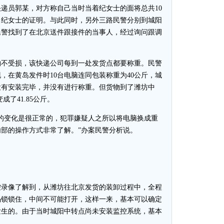
递员郭某，对方称自己当时当着纪女士的面将总共10
了纪女士的证明。与此同时，另外三路民警分别到城阳
民警找到了在北京送件跟接件的当事人，经过询问跟调
不受损，该快递公司每到一处发货点都要称重。民警
，在黄岛发件时10台电脑连同包装称重为40公斤，城
没有安装完毕，并没有进行称重。但货物到了潍坊中
成了41.85公斤。
变化是很正常的，犯罪嫌疑人之所以将电脑换成重
部的操作方式非常了解。”办案民警分析说。
录像了解到，从潍坊往北京发货的装卸过程中，全程
码锁锁住，中间不可能打开，这样一来，基本可以确定
发生的。由于当时城阳中转点尚未安装监控系统，基本