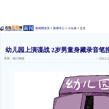
新闻网首页
>
新闻中心
>
小头条
> 正文
幼儿园上演谍战 2岁男童身藏录音笔
来源：钱江晚报
--
2012-1