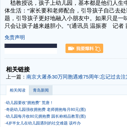
嵇教授说，孩子上幼儿园，基本都是他们人生
体生活：“家长要和老师配合，引导孩子自己去处
题，引导孩子更好地融入小朋友中。如果只是一
只会让孩子越来越胆小。”(通讯员 温振赛 记者 
免责声明
-
-
相关链接
上一篇：
南京大屠杀30万同胞遇难75周年:忘记过去
相关阅读
青岛新闻
·
幼儿园要收“拥抱费” 荒唐！
·
奇葩幼儿园强收拥抱费 老师拥抱每月80元(图)
·
幼儿园每月收80元拥抱费 园长称精品教育(图)
·
4岁半女儿在幼儿园遇到的社交难题 该咋办