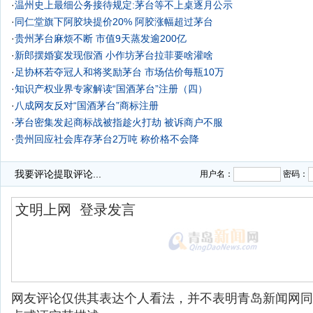
·
温州史上最细公务接待规定:茅台等不上桌逐月公示
·
同仁堂旗下阿胶块提价20% 阿胶涨幅超过茅台
·
贵州茅台麻烦不断 市值9天蒸发逾200亿
·
新郎摆婚宴发现假酒 小作坊茅台拉菲要啥灌啥
·
足协杯若夺冠人和将奖励茅台 市场估价每瓶10万
·
知识产权业界专家解读“国酒茅台”注册（四）
·
八成网友反对“国酒茅台”商标注册
·
茅台密集发起商标战被指趁火打劫 被诉商户不服
·
贵州回应社会库存茅台2万吨 称价格不会降
·
茅台密集发起商标战被指趁火打劫 被诉商户不服
我要评论
提取评论...
用户名：
密码：
网友评论仅供其表达个人看法，并不表明青岛新闻网同