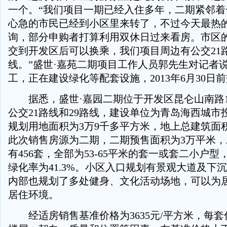
一个。“我们项目一期已经入住多年，二期紧邻着
心急的市民已经到小区里来转了，不过今天最热
询，部分申购者打算利用双休日过来看房。市区
交到开发区后可以换乘，我们项目周边有公交21路
线。”盛世·嘉苑二期项目工作人员郭先生对记者
工，正在建设绿化等配套设施，2013年6月30日
据悉，盛世·嘉园二期位于开发区昆仑山南路13
公交21路线和29路线，建设单位为青岛海西城市
规划用地面积为3万9千多平方米，地上总建筑面
此次销售房源为二期，二期预售面积为3万平米
有456套，全部为53-65平米的套一或套二小户型，
绿化率为41.3%。小区入口规划有景观大道及下
内部也规划了多处健身、文化活动场地，可以为
居住环境。
经适房销售基准价格为3635元/平方米，每套