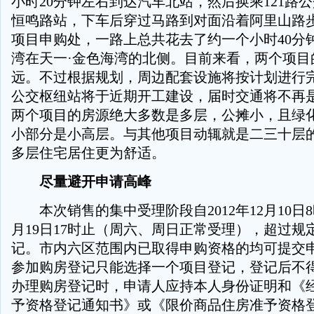
小时20分钟左右到达汽车北站，然后换乘121路公
恒鸣路站，下车后穿过马路到对面沿着阿里山路
项目申购处，一路上总共花去了约一个小时40分
湾在天一·金色海湾的北侧。目前来看，两个项目
远。不过根据规划，周边配套设施将按计划进行
公交枢纽站将于近期开工建设，届时交通将不再是
两个项目的房源绝大多数是多层，公摊小，且绿
小部分是小高层。与其他项目动辄就是二三十层
多层住宅居住更为舒适。
尽量避开申请高峰
本次销售的集中受理阶段自2012年12月10日8时
月19日17时止（周六、周日正常受理），超过规
记。市内六区范围内已取得申购资格的均可提交
参加购房登记只能选择一个项目登记，登记后不
办理购房登记时，申请人应持本人身份证明和《
予资格登记通知书》或《限价商品住房准予资格