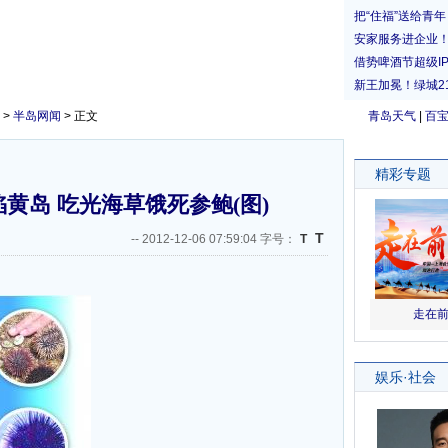
>
半岛网闻
> 正文
青岛天气
|
百
陷黄岛 吃光海草饿死参鲍(图)
T
--
2012-12-06 07:59:04 字号：
T