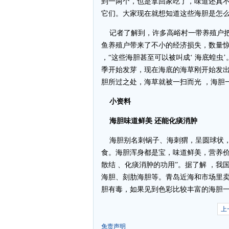
到一两个，也是拿回家吃了，味道还真
它们。大家现在就想知道这些海胆是怎么
记者了解到，许多高峪村一带养殖户把
鱼养殖户带来了不小的经济损失，数量
，“这些海胆甚至可以被叫成‘ 海底蝗虫
季开始发芽，现在海底的海草刚开始发
胆所过之处，海草就被一扫而光 ，海胆
小资料
海胆味道鲜美 还能化痰消肿
海胆别名刺锅子、海刺猬，呈圆球状，
食。海胆浑身都是宝，味道鲜美，营养价
散结 、化痰消肿的功用”。据了解 ，我
海胆、刻肋海胆等。青岛近海和市场里
胆有毒，如果见到色彩比较丰富的海胆一
上
免责声明