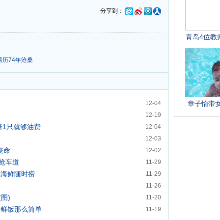
分享到：
墙历74年沧桑
12-04
12-19
倍1只就够油费
12-04
12-03
丧命
12-02
抢车道
11-29
吃海鲜随时捞
11-29
11-26
图)
11-20
海鲜饭那么简单
11-19