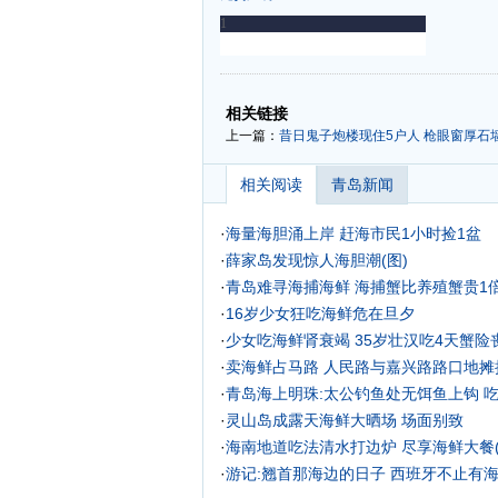
-
-
相关链接
上一篇：
昔日鬼子炮楼现住5户人 枪眼窗厚石
相关阅读
青岛新闻
·
海量海胆涌上岸 赶海市民1小时捡1盆
·
薛家岛发现惊人海胆潮(图)
·
青岛难寻海捕海鲜 海捕蟹比养殖蟹贵1
·
16岁少女狂吃海鲜危在旦夕
·
少女吃海鲜肾衰竭 35岁壮汉吃4天蟹险
·
卖海鲜占马路 人民路与嘉兴路路口地摊
·
青岛海上明珠:太公钓鱼处无饵鱼上钩 
·
灵山岛成露天海鲜大晒场 场面别致
·
海南地道吃法清水打边炉 尽享海鲜大餐(
·
游记:翘首那海边的日子
西班牙不止有