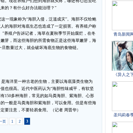
不错。现在养殖户们想到海胆就头疼，哪还有心思去吃
来的？有什么好办法能治理？”
这一现象称为“海胆入侵，泛滥成灾”。海胆不仅给鲍
惊人的海胆对海底生态也造成了一定损害。有养殖户称
’。”养殖户告诉记者，海草在夏秋季节开始腐烂，在冬
出嫩芽，而这些海胆的所需食物正是这些海草嫩芽，海
一旦数量过大，就会破坏海底生物的食物链。
是海洋里一种古老的生物，主要以海底藻类生物为
值也很高。近代中医药认为“海胆性味咸平，有软坚
国有150多种海胆，常见的如马粪海胆、紫海胆、心形
卖的一般是马粪海胆和紫海胆，可以食用。但是有些海
定要注意，不要轻易食用。（记者 周晋华）
3
一页
1
2