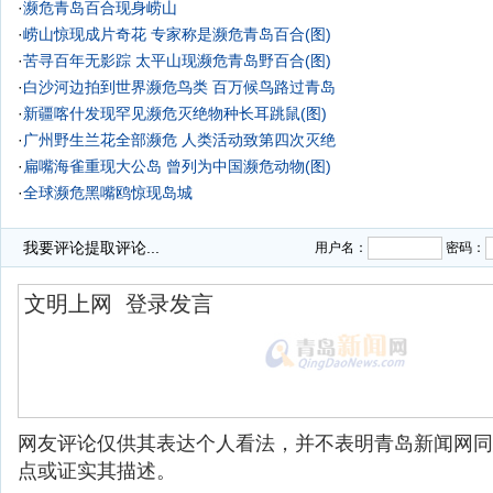
·
濒危青岛百合现身崂山
·
崂山惊现成片奇花 专家称是濒危青岛百合(图)
·
苦寻百年无影踪 太平山现濒危青岛野百合(图)
·
白沙河边拍到世界濒危鸟类 百万候鸟路过青岛
·
新疆喀什发现罕见濒危灭绝物种长耳跳鼠(图)
·
广州野生兰花全部濒危 人类活动致第四次灭绝
·
扁嘴海雀重现大公岛 曾列为中国濒危动物(图)
·
全球濒危黑嘴鸥惊现岛城
·
我要评论
提取评论...
用户名：
密码：
网友评论仅供其表达个人看法，并不表明青岛新闻网同
点或证实其描述。