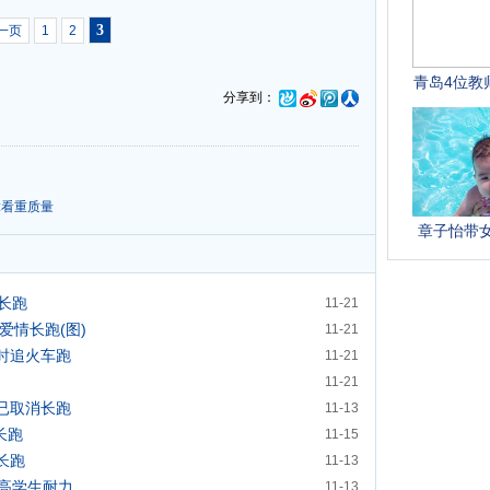
3
一页
1
2
分享到：
:看重质量
长跑
11-21
爱情长跑(图)
11-21
轻时追火车跑
11-21
11-21
已取消长跑
11-13
长跑
11-15
长跑
11-13
高学生耐力
11-13