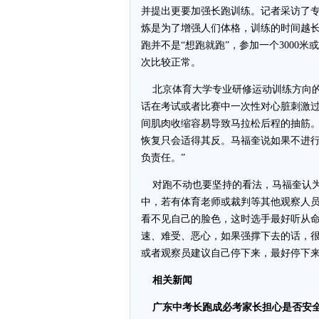
并提出更要加强长跑训练。记者采访了
炼是为了增强人们体格，训练的时间越
跑并不是“想跑就跑”，参加一个3000米
次比较正常。
北京体育大学专业研修运动训练方向的
话在考试或者比赛中一次性对心脏刺激
间肌肉收缩容易导致马拉松后程的抽筋
恢复只会适得其反。马福奎说如果不进行
负责任。”
对跑不动也要坚持的看法，马福奎认为
中，若有体育老师或裁判等其他观察人
看不见自己的脸色，这时选手最好听从
速、难受、恶心，如果强撑下去的话，
或者观察员建议自己停下来，最好停下来
相关新闻
广东中考长跑成必考家长担心是否安