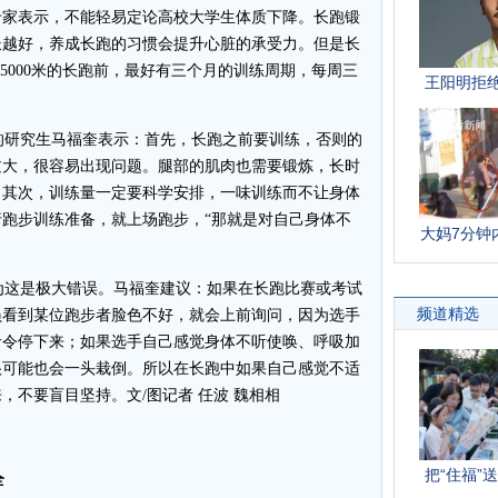
专家表示，不能轻易定论高校大学生体质下降。长跑锻
长越好，养成长跑的习惯会提升心脏的承受力。但是长
或5000米的长跑前，最好有三个月的训练周期，每周三
研究生马福奎表示：首先，长跑之前要训练，否则的
过大，很容易出现问题。腿部的肌肉也需要锻炼，长时
。其次，训练量一定要科学安排，一味训练而不让身体
跑步训练准备，就上场跑步，“那就是对自己身体不
这是极大错误。马福奎建议：如果在长跑比赛或考试
员看到某位跑步者脸色不好，就会上前询问，因为选手
命令停下来；如果选手自己感觉身体不听使唤、呼吸加
很可能也会一头栽倒。所以在长跑中如果自己感觉不适
，不要盲目坚持。文/图记者 任波 魏相相
全