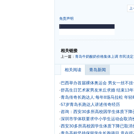
上
免责声明
-
-
相关链接
上一篇：
青岛牛奶酸奶价格集体上调 市民淡定
相关阅读
青岛新闻
·
巴西举办首届裸体奥运会 男女一丝不挂
·
舒高生日艺术家男友米丘求婚 结束13年
·
青岛传奇长跑达人:每年8场马拉松 年
·
57岁青岛长跑达人讲述传奇经历
·
咨询：西安30多所高校因学生体质下降
·
深圳市学体联要求中小学生运动会取消
·
西安30多所高校因学生体质下降已取消
·
青岛高校坚持保留学生长跑项目 意在提