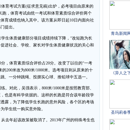
中考体育考试方案(征求意见稿)出炉，必考项目由原来的
(男)的长跑，体育考试由统一考试和体育素质综合评价两个
级体育成绩也纳入其中。该方案从即日起10日内面向社
部门提出。
学生体质健康部分项目成绩持续下降，“改短跑为长
了促进社会、学校、家长对学生体质健康状况的关心和
0分，体育素质综合评价占20分。改变了以往的“一考
200米改为800米/1000米。选考项目则从原来的十
蛙跳、一分钟跳绳、投掷实心球、推铅球中五选一。
对此，吴强表示，800米/1000米是按照教育部、
证，也是有科学依据的。这样的长跑是符合该年龄段学
据透露，为了降低学生长跑的意外风险，各个区的考场
会为学生统一购买意外险。
去年起该政策被取消了。2013年广州的特殊考生也